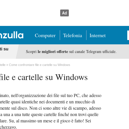
Computer
Telefonia
Internet
ti su
le migliori offerte
Scopri
sul canale Telegram ufficiale.
telle
Come confrontare file e cartelle su Windows
ile e cartelle su Windows
nato, nell'organizzazione dei file sul tuo PC, che adesso
cartelle quasi identiche nei documenti e un mucchio di
mente sul disco. Non ci sono altre vie di scampo, adesso
a una a una tutte queste cartelle finché non trovi quelle
lare. Su, al massimo un mese e il gioco è fatto! Sei
scherzavo.