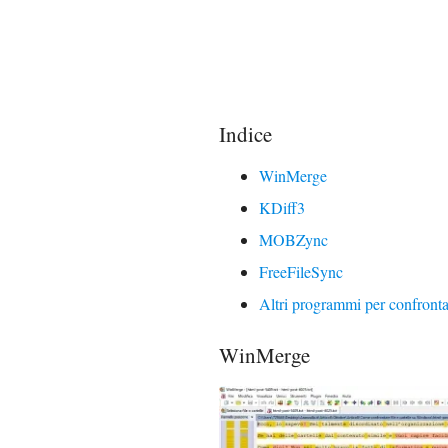
Indice
WinMerge
KDiff3
MOBZync
FreeFileSync
Altri programmi per confronta
WinMerge