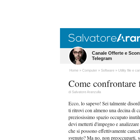
Canale Offerte e Scon
Telegram
Home
Computer
Software
Utility file e car
Come confrontare f
di
Salvatore Aranzulla
Ecco, lo sapevo! Sei talmente disordi
ti ritrovi con almeno una decina di 
preziosissimo spazio occupato inutil
devi metterti d'impegno e analizzare 
che si possono effettivamente cancel
svenuto? Ma no, non preoccuparti, 