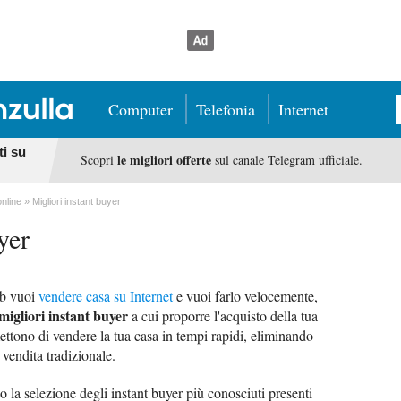
Computer
Telefonia
Internet
ti su
le migliori offerte
Scopri
sul canale Telegram ufficiale.
online
Migliori instant buyer
yer
eb vuoi
vendere casa su Internet
e vuoi farlo velocemente,
migliori instant buyer
a cui proporre l'acquisto della tua
ettono di vendere la tua casa in tempi rapidi, eliminando
 vendita tradizionale.
so la selezione degli instant buyer più conosciuti presenti