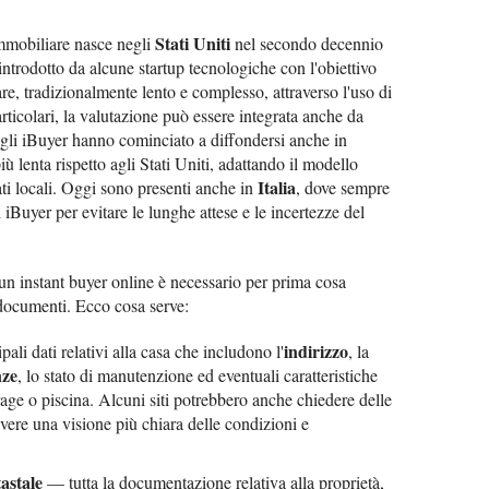
Stati Uniti
mmobiliare nasce negli
nel secondo decennio
 introdotto da alcune startup tecnologiche con l'obiettivo
re, tradizionalmente lento e complesso, attraverso l'uso di
articolari, la valutazione può essere integrata anche da
 gli iBuyer hanno cominciato a diffondersi anche in
 lenta rispetto agli Stati Uniti, adattando il modello
Italia
cati locali. Oggi sono presenti anche in
, dove sempre
 iBuyer per evitare le lunghe attese e le incertezze del
 un instant buyer online è necessario per prima cosa
 documenti. Ecco cosa serve:
indirizzo
ali dati relativi alla casa che includono l'
, la
nze
, lo stato di manutenzione ed eventuali caratteristiche
rage o piscina. Alcuni siti potrebbero anche chiedere delle
vere una visione più chiara delle condizioni e
astale
— tutta la documentazione relativa alla proprietà,