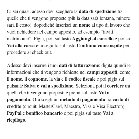
data di spedizione
Ci sei quasi: adesso devi scegliere la
tra
quelle che ti vengono proposte (più la data sarà lontana, minore
nome
sarà il costo), dopodiché inserisci un
al tipo di lavoro che
vuoi richiedere nel campo apposito, ad esempio “inviti
Aggiungi al carrello
matrimonio”. Pigia, poi, sul tasto
e poi su
Vai alla cassa
Continua come ospite
e in seguito sul tasto
per
procedere al check-out.
dati di fatturazione
Adesso devi inserire i tuoi
: digita quindi le
campi appositi
informazioni che ti vengono richieste nei
, come
nome
cognome
via
codice fiscale
il
, il
, la
e il
e poi pigia sul
Salva e vai a spedizione
corriere
pulsante
. Seleziona poi il
tra
Vai a
quelli che ti vengono proposti e premi sul tasto
pagamento
metodo di pagamento
carta di
. Ora scegli un
tra
credito
(circuiti MasterCard, Maestro, Visa e Visa Electron),
PayPal
bonifico bancario
Vai a
e
e poi pigia sul tasto
riepilogo
.