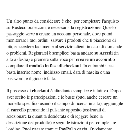
Un altro punto da considerare è che, per completare l'acquisto
registrazione
su Bustecolorate.com, è necessaria la
. Questo
passaggio serve a creare un account personale, dove potrai
monitorare i tuoi ordini, salvare i prodotti che ti piacciono di
più, e accedere facilmente al servizio clienti in caso di domande
Accedi
o problemi. Registrarsi è semplice: basta andare su
(in
creare un account
alto a destra) e premere sulla voce per
o
modulo in fase di checkout
compilare il
. In entrambi i casi
basta inserire nome, indirizzo email, data di nascita e una
password, e il gioco è fatto.
checkout
Il processo di
è altrettanto semplice e intuitivo. Dopo
aver scelto le partecipazioni e le buste (puoi anche cercare un
modello specifico usando il campo di ricerca in alto), aggiungile
carrello
al
premendo il pulsante apposito (assicurati di
selezionare la quantità desiderata e di leggere bene la
descrizione del prodotto) e segui le istruzioni per completare
PayPal
carta
l'ordine. Puoi pagare tramite
o
. Ovviamente