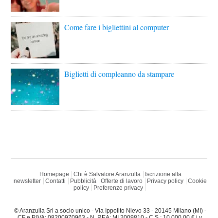
Come fare i bigliettini al computer
Biglietti di compleanno da stampare
Homepage
Chi è Salvatore Aranzulla
Iscrizione alla
newsletter
Contatti
Pubblicità
Offerte di lavoro
Privacy policy
Cookie
policy
Preferenze privacy
© Aranzulla Srl a socio unico - Via Ippolito Nievo 33 - 20145 Milano (MI) -
CF e P.IVA: 08200970963 - N. REA: MI 2009810 - C.S.: 10.000,00 € i.v.