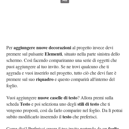
aggiungere nuove decorazioni
Per
al progetto invece devi
Elementi
premere sul pulsante
, situato nella parte sinistra dello
schermo. Così facendo compariranno una serie di oggetti che
puoi aggiungere al tuo invito. Se ne trovi qualcuno che ti
aggrada e vuoi inserirlo nel progetto, tutto ciò che devi fare è
riquadro
premere sul suo
e questo comparirà all'interno del
foglio.
nuove caselle di testo
Vuoi aggiungere
? Allora premi sulla
Testo
stili di testo
scheda
e poi seleziona uno degli
che ti
vengono proposti, così da farlo comparire nel foglio. Da lì potrai
testo
subito modificarlo inserendo il
che preferisci.
foglio
Come dici? Preferisci creare il tuo invito partendo da un