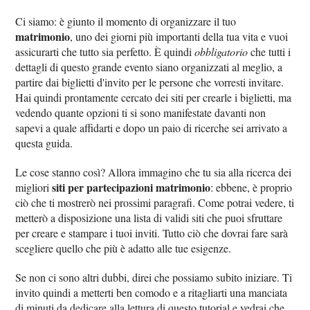
Ci siamo: è giunto il momento di organizzare il tuo
matrimonio
, uno dei giorni più importanti della tua vita e vuoi
assicurarti che tutto sia perfetto. È quindi
obbligatorio
che tutti i
dettagli di questo grande evento siano organizzati al meglio, a
partire dai biglietti d'invito per le persone che vorresti invitare.
Hai quindi prontamente cercato dei siti per crearle i biglietti, ma
vedendo quante opzioni ti si sono manifestate davanti non
sapevi a quale affidarti e dopo un paio di ricerche sei arrivato a
questa guida.
Le cose stanno così? Allora immagino che tu sia alla ricerca dei
siti per partecipazioni matrimonio
migliori
: ebbene, è proprio
ciò che ti mostrerò nei prossimi paragrafi. Come potrai vedere, ti
metterò a disposizione una lista di validi siti che puoi sfruttare
per creare e stampare i tuoi inviti. Tutto ciò che dovrai fare sarà
scegliere quello che più è adatto alle tue esigenze.
Se non ci sono altri dubbi, direi che possiamo subito iniziare. Ti
invito quindi a metterti ben comodo e a ritagliarti una manciata
di minuti da dedicare alla lettura di questo tutorial e vedrai che