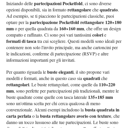
partecipazioni Pocketfold
Iniziando delle
, ci sono diverse
rettangolare
quadrato
opzioni disponibili, sia in formato
che
.
Ad esempio, se ti piacciono le partecipazioni classiche, puoi
partecipazione Pocketfold rettangolare 120×180
optare per la
mm
160×160 mm
o per quella quadrata da
, che offre un design
colori
compatto e raffinato. Ci sono poi vari tantissimi
e
formati di tasca
tra cui scegliere. Questi modelli sono ideali per
contenere non solo l'invito principale, ma anche cartoncini per
le indicazioni, conferme di partecipazione (RSVP) e altre
informazioni importanti per gli invitati.
buste eleganti
Per quanto riguarda le
, il sito propone vari
quadrati
modelli e formati, anche in questo caso sia
che
rettangolari
110×220
. Le buste rettangolari, come quelle da
mm
, sono perfette per partecipazioni più tradizionali, mentre le
135×185 mm
buste quadrate come quelle con tasca laterale
sono un'ottima scelta per chi cerca qualcosa di meno
busta quadrata in
convenzionale. Alcuni esempi includono la
carta perlata
busta rettangolare avorio con texture
o la
, che
danno un tocco lussuoso alle tue partecipazioni. Le buste sono