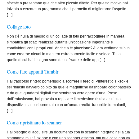
sfocate o presentano qualche altro piccolo difetto. Per questo motivo hai
iniziato a cercare un programma che ti permetta di migliorarne l'aspetto
[…]
Collage foto
Non c'è nulla di meglio di un collage di foto per raccogliere in maniera
simpatica gli scatti realizzati durante un'occasione importante e
condividerli con i propri cari. Anche a te piacciono? Allora vediamo subito
come crearne alcuni in maniera estremamente facile e veloce. Tutto
quello di cui hai bisogno sono dei software e delle app […]
Come fare appunti Tumblr
Hai trascorso l'intero pomeriggio a scorrere il feed di Pinterest o TikTok e
sei rimasto davvero colpito da quelle magnifiche dashboard color pastello
e da quei quaderni digitali che sembrano vere opere d'arte. Preso
dall'entusiasmo, hai provato a replicare il medesimo risultato sui tuoi
dispositivi, ma ti sei scontrato con un'amara realtà: tra scritte tremolanti,
[…]
Come ripristinare lo scanner
Hai bisogno di acquisire un documento con lo scanner integrato nella tua
stampante multifunzione o con uno scanner esterno, ma qualcosa non va