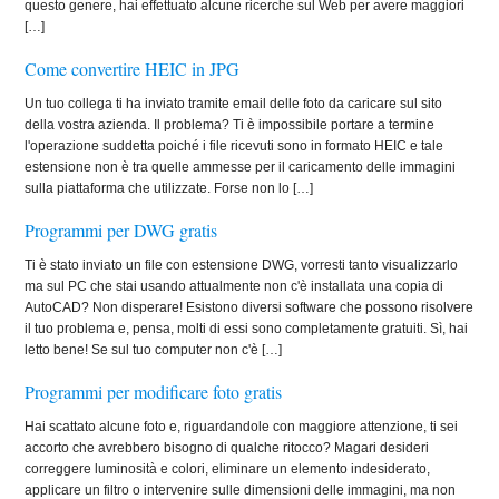
questo genere, hai effettuato alcune ricerche sul Web per avere maggiori
[…]
Come convertire HEIC in JPG
Un tuo collega ti ha inviato tramite email delle foto da caricare sul sito
della vostra azienda. Il problema? Ti è impossibile portare a termine
l'operazione suddetta poiché i file ricevuti sono in formato HEIC e tale
estensione non è tra quelle ammesse per il caricamento delle immagini
sulla piattaforma che utilizzate. Forse non lo […]
Programmi per DWG gratis
Ti è stato inviato un file con estensione DWG, vorresti tanto visualizzarlo
ma sul PC che stai usando attualmente non c'è installata una copia di
AutoCAD? Non disperare! Esistono diversi software che possono risolvere
il tuo problema e, pensa, molti di essi sono completamente gratuiti. Sì, hai
letto bene! Se sul tuo computer non c'è […]
Programmi per modificare foto gratis
Hai scattato alcune foto e, riguardandole con maggiore attenzione, ti sei
accorto che avrebbero bisogno di qualche ritocco? Magari desideri
correggere luminosità e colori, eliminare un elemento indesiderato,
applicare un filtro o intervenire sulle dimensioni delle immagini, ma non