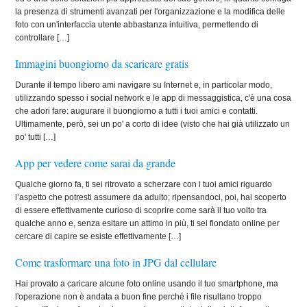
la presenza di strumenti avanzati per l'organizzazione e la modifica delle
foto con un'interfaccia utente abbastanza intuitiva, permettendo di
controllare […]
Immagini buongiorno da scaricare gratis
Durante il tempo libero ami navigare su Internet e, in particolar modo,
utilizzando spesso i social network e le app di messaggistica, c'è una cosa
che adori fare: augurare il buongiorno a tutti i tuoi amici e contatti.
Ultimamente, però, sei un po' a corto di idee (visto che hai già utilizzato un
po' tutti […]
App per vedere come sarai da grande
Qualche giorno fa, ti sei ritrovato a scherzare con i tuoi amici riguardo
l’aspetto che potresti assumere da adulto; ripensandoci, poi, hai scoperto
di essere effettivamente curioso di scoprire come sarà il tuo volto tra
qualche anno e, senza esitare un attimo in più, ti sei fiondato online per
cercare di capire se esiste effettivamente […]
Come trasformare una foto in JPG dal cellulare
Hai provato a caricare alcune foto online usando il tuo smartphone, ma
l'operazione non è andata a buon fine perché i file risultano troppo