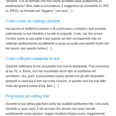
“pesanti” o in un formato che non viene accettato dalla piattaforma di
destinazione? Beh, date le circostanze, ti suggerisco di convertirle in JPG
(o JPEG), un formato più “leggero”, con una […]
Come creare un catalogo prodotti
Hai deciso di metterti in proprio e di cominciare a vendere i tuoi prodotti,
estendendo la tua clientela e la rete di acquisto. Certo, sai che anche
l'occhio vuole la sua parte e per questo sei ben consapevole che un
catalogo graficamente accattivante e assai accurato può aiutarti molto nel
tuo lavoro: per questo motivo […]
Come collegare stampante in rete
Qualche settimana fa hai acquistato una nuova stampante, l'hai connessa
al tuo PC e, finora, non hai riscontrato alcun tipo di problema nel
servirtene. Ora, però, ti piacerebbe usarla anche con gli altri dispositivi
presenti in casa tua e non sai come riuscirci, in quanto non hai mai fatto
nulla del genere prima d'ora. Beh, […]
Programmi per editing foto
Durante la tua ultima gita fuori porta hai scattato tantissime foto. Una volta
rientrato a casa, però, ti sei accorto che alcune non sono venute
esattamente come speravi: magari risultano troppo scure, leggermente