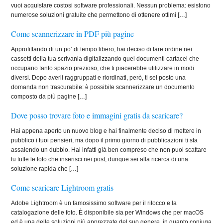
vuoi acquistare costosi software professionali. Nessun problema: esistono
numerose soluzioni gratuite che permettono di ottenere ottimi […]
Come scannerizzare in PDF più pagine
Approfittando di un po’ di tempo libero, hai deciso di fare ordine nei
cassetti della tua scrivania digitalizzando quei documenti cartacei che
occupano tanto spazio prezioso, che ti piacerebbe utilizzare in modi
diversi. Dopo averli raggruppati e riordinati, però, ti sei posto una
domanda non trascurabile: è possibile scannerizzare un documento
composto da più pagine […]
Dove posso trovare foto e immagini gratis da scaricare?
Hai appena aperto un nuovo blog e hai finalmente deciso di mettere in
pubblico i tuoi pensieri, ma dopo il primo giorno di pubblicazioni ti sta
assalendo un dubbio. Hai infatti già ben compreso che non puoi scattare
tu tutte le foto che inserisci nei post, dunque sei alla ricerca di una
soluzione rapida che […]
Come scaricare Lightroom gratis
Adobe Lightroom è un famosissimo software per il ritocco e la
catalogazione delle foto. È disponibile sia per Windows che per macOS
ed è una delle soluzioni più apprezzate del suo genere, in quanto coniuga