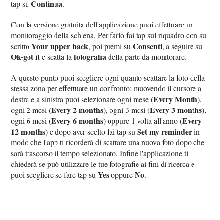
Continua
tap su
.
Con la versione gratuita dell'applicazione puoi effettuare un
monitoraggio della schiena. Per farlo fai tap sul riquadro con su
Your upper back
Consenti
scritto
, poi premi su
, a seguire su
Ok-got it
fotografia
e scatta la
della parte da monitorare.
A questo punto puoi scegliere ogni quanto scattare la foto della
stessa zona per effettuare un confronto: muovendo il cursore a
Every Month
destra e a sinistra puoi selezionare ogni mese (
),
Every 2 months
Every 3 months
ogni 2 mesi (
), ogni 3 mesi (
),
Every 6 months
Every
ogni 6 mesi (
) oppure 1 volta all'anno (
12 months
Set my reminder
) e dopo aver scelto fai tap su
in
modo che l'app ti ricorderà di scattare una nuova foto dopo che
sarà trascorso il tempo selezionato. Infine l'applicazione ti
chiederà se può utilizzare le tue fotografie ai fini di ricerca e
Yes
No
puoi scegliere se fare tap su
oppure
.