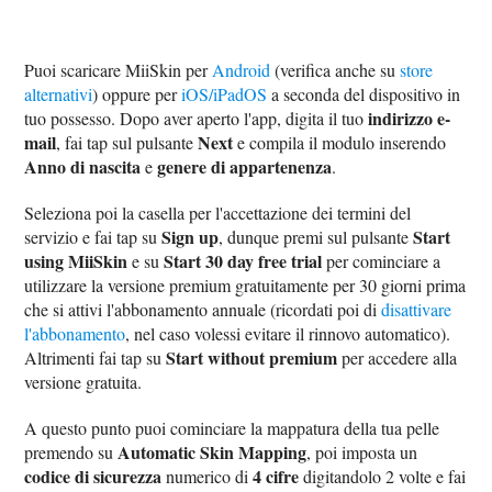
Puoi scaricare MiiSkin per
Android
(verifica anche su
store
alternativi
) oppure per
iOS/iPadOS
a seconda del dispositivo in
indirizzo e-
tuo possesso. Dopo aver aperto l'app, digita il tuo
mail
Next
, fai tap sul pulsante
e compila il modulo inserendo
Anno di nascita
genere di appartenenza
e
.
Seleziona poi la casella per l'accettazione dei termini del
Sign up
Start
servizio e fai tap su
, dunque premi sul pulsante
using MiiSkin
Start 30 day free trial
e su
per cominciare a
utilizzare la versione premium gratuitamente per 30 giorni prima
che si attivi l'abbonamento annuale (ricordati poi di
disattivare
l'abbonamento
, nel caso volessi evitare il rinnovo automatico).
Start without premium
Altrimenti fai tap su
per accedere alla
versione gratuita.
A questo punto puoi cominciare la mappatura della tua pelle
Automatic Skin Mapping
premendo su
, poi imposta un
codice di sicurezza
4 cifre
numerico di
digitandolo 2 volte e fai