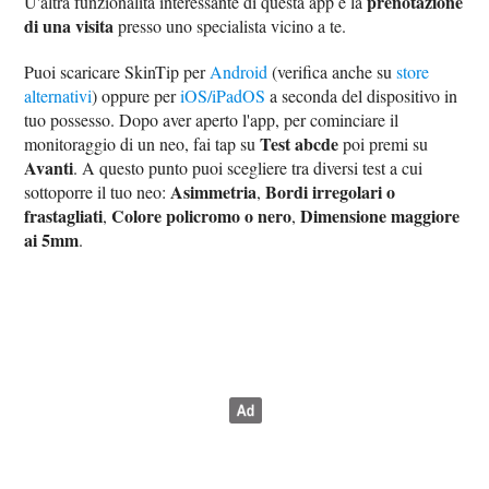
prenotazione
U'altra funzionalità interessante di questa app è la
di una visita
presso uno specialista vicino a te.
Puoi scaricare SkinTip per
Android
(verifica anche su
store
alternativi
) oppure per
iOS/iPadOS
a seconda del dispositivo in
tuo possesso. Dopo aver aperto l'app, per cominciare il
Test abcde
monitoraggio di un neo, fai tap su
poi premi su
Avanti
. A questo punto puoi scegliere tra diversi test a cui
Asimmetria
Bordi irregolari o
sottoporre il tuo neo:
,
frastagliati
Colore policromo o nero
Dimensione maggiore
,
,
ai 5mm
.