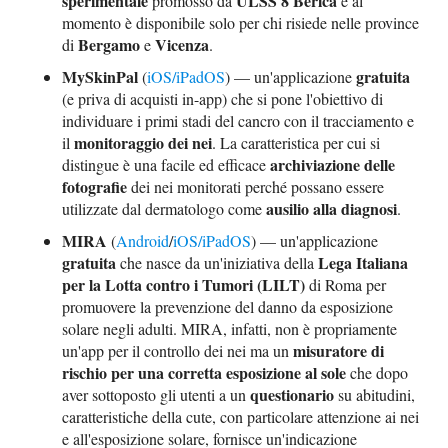
sperimentale
ULSS 8 Berica
promosso da
e al
momento è disponibile solo per chi risiede nelle province
Bergamo
Vicenza
di
e
.
MySkinPal
gratuita
(
iOS/iPadOS
) — un'applicazione
(e priva di acquisti in-app) che si pone l'obiettivo di
individuare i primi stadi del cancro con il tracciamento e
monitoraggio dei nei
il
. La caratteristica per cui si
archiviazione delle
distingue è una facile ed efficace
fotografie
dei nei monitorati perché possano essere
ausilio alla diagnosi
utilizzate dal dermatologo come
.
MIRA
(
Android
/
iOS/iPadOS
) — un'applicazione
gratuita
Lega Italiana
che nasce da un'iniziativa della
per la Lotta contro i Tumori (LILT)
di Roma per
promuovere la prevenzione del danno da esposizione
solare negli adulti. MIRA, infatti, non è propriamente
misuratore di
un'app per il controllo dei nei ma un
rischio per una corretta esposizione al sole
che dopo
questionario
aver sottoposto gli utenti a un
su abitudini,
caratteristiche della cute, con particolare attenzione ai nei
e all'esposizione solare, fornisce un'indicazione