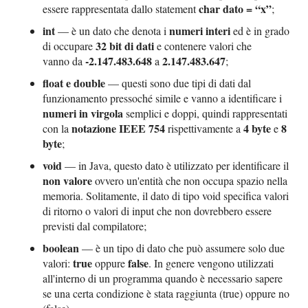
char dato = “x”
essere rappresentata dallo statement
;
int
numeri interi
— è un dato che denota i
ed è in grado
32 bit di dati
di occupare
e contenere valori che
-2.147.483.648
2.147.483.647
vanno da
a
;
float e double
— questi sono due tipi di dati dal
funzionamento pressoché simile e vanno a identificare i
numeri in virgola
semplici e doppi, quindi rappresentati
notazione IEEE 754
4 byte
8
con la
rispettivamente a
e
byte
;
void
— in Java, questo dato è utilizzato per identificare il
non valore
ovvero un'entità che non occupa spazio nella
memoria. Solitamente, il dato di tipo void specifica valori
di ritorno o valori di input che non dovrebbero essere
previsti dal compilatore;
boolean
— è un tipo di dato che può assumere solo due
true
false
valori:
oppure
. In genere vengono utilizzati
all'interno di un programma quando è necessario sapere
se una certa condizione è stata raggiunta (true) oppure no