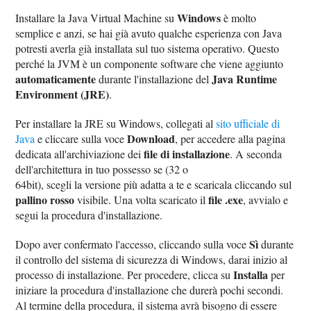
Windows
Installare la Java Virtual Machine su
è molto
semplice e anzi, se hai già avuto qualche esperienza con Java
potresti averla già installata sul tuo sistema operativo. Questo
perché la JVM è un componente software che viene aggiunto
automaticamente
Java Runtime
durante l'installazione del
Environment (JRE)
.
Per installare la JRE su Windows, collegati al
sito ufficiale di
Download
Java
e cliccare sulla voce
, per accedere alla pagina
file di installazione
dedicata all'archiviazione dei
. A seconda
dell'architettura in tuo possesso se (32 o
64bit), scegli la versione più adatta a te e scaricala cliccando sul
pallino rosso
file .exe
visibile. Una volta scaricato il
, avvialo e
segui la procedura d'installazione.
Sì
Dopo aver confermato l'accesso, cliccando sulla voce
durante
il controllo del sistema di sicurezza di Windows, darai inizio al
Installa
processo di installazione. Per procedere, clicca su
per
iniziare la procedura d'installazione che durerà pochi secondi.
Al termine della procedura, il sistema avrà bisogno di essere