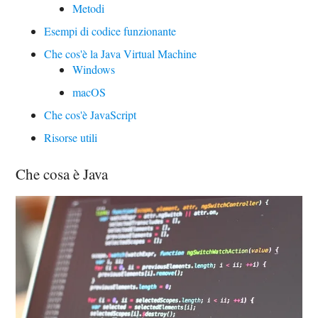
Metodi
Esempi di codice funzionante
Che cos'è la Java Virtual Machine
Windows
macOS
Che cos'è JavaScript
Risorse utili
Che cosa è Java