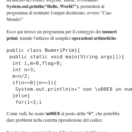
System.out.println(“Hello, World!”);
permetterà al
programma di restituire l'output desiderato, ovvero “Ciao
Mondo!”
numeri
Ecco qui invece un programma per il conteggio dei
primi
operazioni aritmetiche
, tramite l'utilizzo di semplici
.
public class NumeriPrimi{    

 public static void main(String args[]){   
  int i,m=0,flag=0;      

  int n=3; 

  m=n/2;      

  if(n==0||n==1){  

   System.out.println(n+" non \u00E8 un num
  }else{  

   for(i=2;i
\u00E8
“è”
Come vedi, ho usato
al posto della
, che potrebbe
dare problemi nella corretta riproduzione del codice.