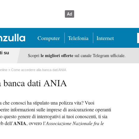
Computer
Telefonia
Internet
ti su
le migliori offerte
Scopri
sul canale Telegram ufficiale.
online
Come accedere alla banca dati ANIA
a banca dati ANIA
 che conosci ha stipulato una polizza vita? Vuoi
eperire informazioni sulle imprese di assicurazione operanti
 questo genere di interrogativi ai tuoi conoscenti, ti sia
ANIA
eb dell’
, ovvero l’
Associazione Nazionale fra le