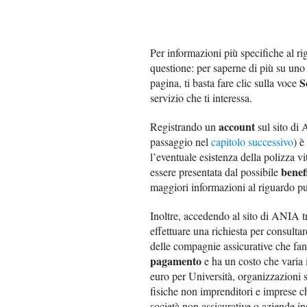
Per informazioni più specifiche al r
questione: per saperne di più su uno 
S
pagina, ti basta fare clic sulla voce
servizio che ti interessa.
account
Registrando un
sul sito di 
passaggio nel
capitolo successivo
) è
l’eventuale esistenza della polizza vi
benef
essere presentata dal possibile
maggiori informazioni al riguardo p
Inoltre, accedendo al sito di ANIA t
effettuare una richiesta per consultar
delle compagnie assicurative che fann
pagamento
e ha un costo che varia i
euro per Università, organizzazioni 
fisiche non imprenditori e imprese c
società non assicurative o aziende in