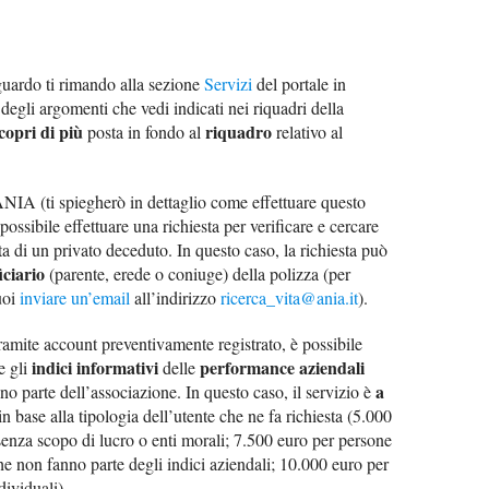
iguardo ti rimando alla sezione
Servizi
del portale in
degli argomenti che vedi indicati nei riquadri della
copri di più
riquadro
posta in fondo al
relativo al
ANIA (ti spiegherò in dettaglio come effettuare questo
 possibile effettuare una richiesta per verificare e cercare
ta di un privato deceduto. In questo caso, la richiesta può
iciario
(parente, erede o coniuge) della polizza (per
uoi
inviare un’email
all’indirizzo
ricerca_vita@ania.it
).
ramite account preventivamente registrato, è possibile
indici informativi
performance aziendali
e gli
delle
a
o parte dell’associazione. In questo caso, il servizio è
n base alla tipologia dell’utente che ne fa richiesta (5.000
senza scopo di lucro o enti morali; 7.500 euro per persone
he non fanno parte degli indici aziendali; 10.000 euro per
dividuali).