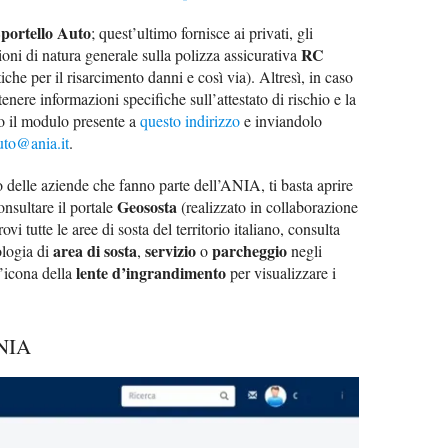
Sportello Auto
; quest’ultimo fornisce ai privati, gli
RC
ioni di natura generale sulla polizza assicurativa
che per il risarcimento danni e così via). Altresì, in caso
ttenere informazioni specifiche sull’attestato di rischio e la
o il modulo presente a
questo indirizzo
e inviandolo
uto@ania.it
.
 delle aziende che fanno parte dell’ANIA, ti basta aprire
Geososta
onsultare il portale
(realizzato in collaborazione
i tutte le aree di sosta del territorio italiano, consulta
area di sosta
servizio
parcheggio
ologia di
,
o
negli
lente d’ingrandimento
l’icona della
per visualizzare i
ANIA