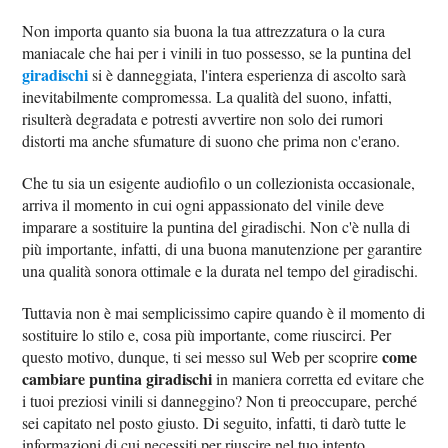
Non importa quanto sia buona la tua attrezzatura o la cura
maniacale che hai per i vinili in tuo possesso, se la puntina del
giradischi
si è danneggiata, l'intera esperienza di ascolto sarà
inevitabilmente compromessa. La qualità del suono, infatti,
risulterà degradata e potresti avvertire non solo dei rumori
distorti ma anche sfumature di suono che prima non c'erano.
Che tu sia un esigente audiofilo o un collezionista occasionale,
arriva il momento in cui ogni appassionato del vinile deve
imparare a sostituire la puntina del giradischi. Non c'è nulla di
più importante, infatti, di una buona manutenzione per garantire
una qualità sonora ottimale e la durata nel tempo del giradischi.
Tuttavia non è mai semplicissimo capire quando è il momento di
sostituire lo stilo e, cosa più importante, come riuscirci. Per
come
questo motivo, dunque, ti sei messo sul Web per scoprire
cambiare puntina giradischi
in maniera corretta ed evitare che
i tuoi preziosi vinili si danneggino? Non ti preoccupare, perché
sei capitato nel posto giusto. Di seguito, infatti, ti darò tutte le
informazioni di cui necessiti per riuscire nel tuo intento.