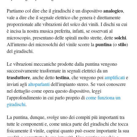
analogico
Partiamo col dire che il giradischi è un dispositivo
,
vale a dire che il segnale elettrico che genera è direttamente
proporzionale alle vibrazioni del solco dei vinili. I dischi su cui
è incisa la nostra musica preferita, infatti, se osservati al
solchi
microscopio, presentano delle spirali molto strette, dette
.
puntina
stilo
All'interno dei microsolchi del vinile scorre la
(o
)
del giradischi.
Le vibrazioni meccaniche prodotte dalla puntina vengono
successivamente trasformate in segnali elettrici da un
trasduttore
testina
, anche detto
, che vengono poi
amplificati
e
inviati agli
altoparlanti
dell'impianto stereo. Se vuoi conoscere
nel dettaglio come opera questo dispositivo, leggi
l'approfondimento in cui parlo proprio di
come funziona un
giradischi
.
La puntina, dunque, svolge uno dei compiti più importanti tra
tutte le componenti e, come unica parte del giradischi che tocca
fisicamente il vinile, capirai quanto può essere importante la sua