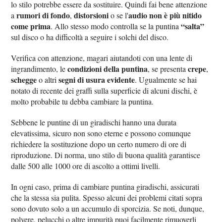
lo stilo potrebbe essere da sostituire. Quindi fai bene attenzione
rumori di fondo
distorsioni
audio non è più nitido
a
,
o se l'
come prima
“salta”
. Allo stesso modo controlla se la puntina
sul disco o ha difficoltà a seguire i solchi del disco.
Verifica con attenzione, magari aiutandoti con una lente di
condizioni della puntina
crepe
ingrandimento, le
, se presenta
,
schegge
segni di usura evidente
o altri
. Ugualmente se hai
notato di recente dei graffi sulla superficie di alcuni dischi, è
molto probabile tu debba cambiare la puntina.
Sebbene le puntine di un giradischi hanno una durata
elevatissima, sicuro non sono eterne e possono comunque
richiedere la sostituzione dopo un certo numero di ore di
riproduzione. Di norma, uno stilo di buona qualità garantisce
dalle 500 alle 1000 ore di ascolto a ottimi livelli.
In ogni caso, prima di cambiare puntina giradischi, assicurati
che la stessa sia pulita. Spesso alcuni dei problemi citati sopra
sono dovuto solo a un accumulo di sporcizia. Se noti, dunque,
polvere, pelucchi o altre impurità puoi facilmente rimuoverli