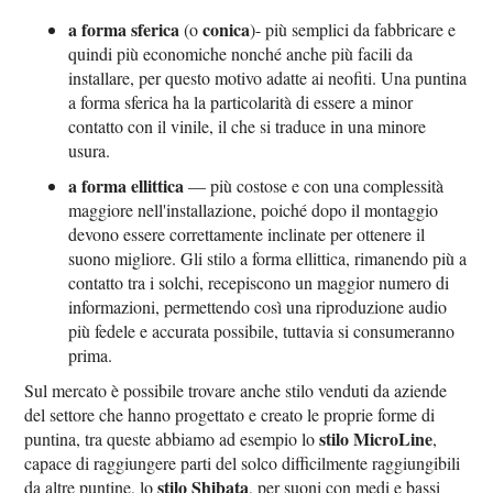
a forma sferica
conica
(o
)- più semplici da fabbricare e
quindi più economiche nonché anche più facili da
installare, per questo motivo adatte ai neofiti. Una puntina
a forma sferica ha la particolarità di essere a minor
contatto con il vinile, il che si traduce in una minore
usura.
a forma ellittica
— più costose e con una complessità
maggiore nell'installazione, poiché dopo il montaggio
devono essere correttamente inclinate per ottenere il
suono migliore. Gli stilo a forma ellittica, rimanendo più a
contatto tra i solchi, recepiscono un maggior numero di
informazioni, permettendo così una riproduzione audio
più fedele e accurata possibile, tuttavia si consumeranno
prima.
Sul mercato è possibile trovare anche stilo venduti da aziende
del settore che hanno progettato e creato le proprie forme di
stilo MicroLine
puntina, tra queste abbiamo ad esempio lo
,
capace di raggiungere parti del solco difficilmente raggiungibili
stilo Shibata
da altre puntine, lo
, per suoni con medi e bassi