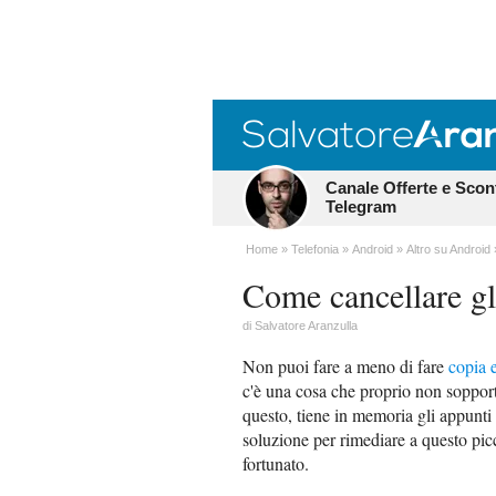
Canale Offerte e Scon
Telegram
Home
Telefonia
Android
Altro su Android
Come cancellare gl
di
Salvatore Aranzulla
Non puoi fare a meno di fare
copia e
c'è una cosa che proprio non sopporti
questo, tiene in memoria gli appunti
soluzione per rimediare a questo picco
fortunato.