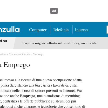
Computer
Telefonia
Internet
ti su
le migliori offerte
Scopri
sul canale Telegram ufficiale.
online
Come candidarsi su Emprego
su Emprego
 sei messo alla ricerca di una nuova occupazione adatta
ossa dare slancio alla tua carriera lavorativa, e stai
licate nelle risorse di settore presenti su Internet. Fra
Emprego
erazione anche
, una piattaforma di recruiting
 centralizza le offerte pubblicate su alcuni dei più
valendosi anche di apposite tecnologie che consentono di