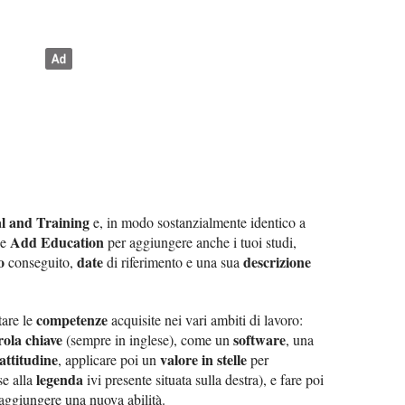
l and Training
e, in modo sostanzialmente identico a
Add Education
ne
per aggiungere anche i tuoi studi,
o
date
descrizione
conseguito,
di riferimento e una sua
competenze
tare le
acquisite nei vari ambiti di lavoro:
rola chiave
software
(sempre in inglese), come un
, una
attitudine
valore in stelle
, applicare poi un
per
legenda
se alla
ivi presente situata sulla destra), e fare poi
aggiungere una nuova abilità.