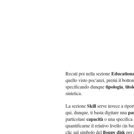
Educationa
Recati poi nella sezione
quello visto poc'anzi, premi il botto
tipologia
titol
specificando dunque
,
sintetica.
Skill
La sezione
serve invece a ripor
pa
qui, dunque, ti basta digitare una
capacità
particolare
o una specifica
quantificarne il relativo livello (in ba
floppy disk
clic sul simbolo del
per 