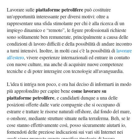
piattaforme petrolifere
Lavorare sulle
può costituire
un'opportunità interessante per diversi motivi: oltre a
rappresentare una sfida stimolante per chi è alla ricerca di un
impiego dinamico e “remoto”, le figure professionali richieste
sono solitamente ben remunerate, principalmente a causa delle
condizioni di lavoro difficili e della possibilità di andare incontro
a turni intensivi. Inoltre, in molti casi c'è la possibilità di
lavorare
all'estero
, vivere esperienze internazionali ed entrare in contatto
con nuove culture, ma anche di acquisire nuove competenze
tecniche e di poter interagire con tecnologie all'avanguardia.
L'idea ti intriga non poco, e ora hai deciso di informarti in modo
come lavorare su
più approfondito per capire bene
piattaforme petrolifere
, e candidarti dunque a una delle
posizioni offerte dalle varie compagnie che si occupano di
estrarre e trattare le risorse naturali offshore, dal fondo del mare,
o onshore, mediante strutture situate nella terraferma. Beh, se le
cose stanno effettivamente così, posso sicuramente aiutarti io,
fornendoti delle preziose indicazioni sui vari siti Internet nei
quali viene proposta questa specifica tipologia di lavoro.