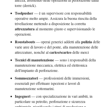
altezza, assistendo nelle operazioni di perforazione dalla
torre (derrick).
Toolpusher
— è un supervisore con responsabilità
operative molto ampie. Assicura la buona riuscita della
trivellazione mettendo a disposizione la corretta
attrezzatura
al momento giusto e supervisionando le
operazioni.
Roustabouts
pulizia
— operai generici addetti alla
delle
varie aree di lavoro e del ponte, alla manutenzione delle
carico/scarico
attrezzature, nonché al
delle merci
Tecnici di manutenzione
— sono i responsabili della
manutenzione meccanica, elettrica ed elettronica
dell'impianto di perforazione.
Sommozzatori
— professionisti delle immersioni,
essenziali per effettuare ispezioni e lavori di
manutenzione sottomarini.
Ingegneri
— con specializzazione in vari ambiti, in
particolare su petrolio, perforazione e sicurezza
ambientale, pianificando i ritmi di produzione e