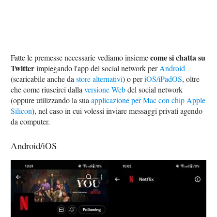
come si chatta su
Fatte le premesse necessarie vediamo insieme
Twitter
impiegando l'app del social network per
Android
(scaricabile anche da
store alternativi
) o per
iOS/iPadOS
, oltre
che come riuscirci dalla
versione Web
del social network
(oppure utilizzando la sua
applicazione per Mac con chip Apple
Silicon
), nel caso in cui volessi inviare messaggi privati agendo
da computer.
Android/iOS