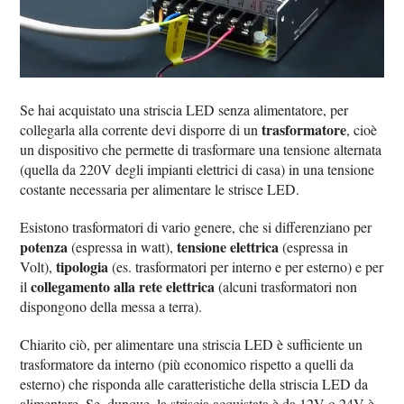
Se hai acquistato una striscia LED senza alimentatore, per
trasformatore
collegarla alla corrente devi disporre di un
, cioè
un dispositivo che permette di trasformare una tensione alternata
(quella da 220V degli impianti elettrici di casa) in una tensione
costante necessaria per alimentare le strisce LED.
Esistono trasformatori di vario genere, che si differenziano per
potenza
tensione elettrica
(espressa in watt),
(espressa in
tipologia
Volt),
(es. trasformatori per interno e per esterno) e per
collegamento alla rete elettrica
il
(alcuni trasformatori non
dispongono della messa a terra).
Chiarito ciò, per alimentare una striscia LED è sufficiente un
trasformatore da interno (più economico rispetto a quelli da
esterno) che risponda alle caratteristiche della striscia LED da
alimentare. Se, dunque, la striscia acquistata è da 12V o 24V è