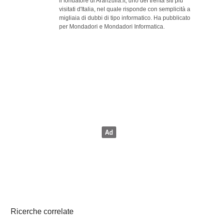
il fondatore di Aranzulla.it, uno dei trenta siti più
visitati d'Italia, nel quale risponde con semplicità a
migliaia di dubbi di tipo informatico. Ha pubblicato
per Mondadori e Mondadori Informatica.