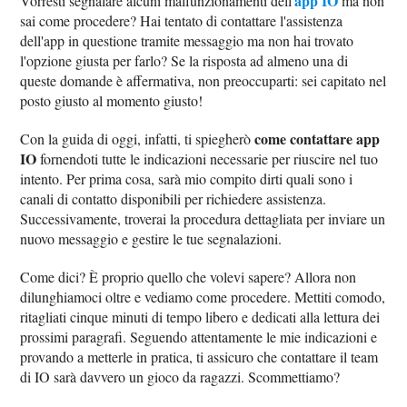
app IO
Vorresti segnalare alcuni malfunzionamenti dell'
ma non
sai come procedere? Hai tentato di contattare l'assistenza
dell'app in questione tramite messaggio ma non hai trovato
l'opzione giusta per farlo? Se la risposta ad almeno una di
queste domande è affermativa, non preoccuparti: sei capitato nel
posto giusto al momento giusto!
come contattare app
Con la guida di oggi, infatti, ti spiegherò
IO
fornendoti tutte le indicazioni necessarie per riuscire nel tuo
intento. Per prima cosa, sarà mio compito dirti quali sono i
canali di contatto disponibili per richiedere assistenza.
Successivamente, troverai la procedura dettagliata per inviare un
nuovo messaggio e gestire le tue segnalazioni.
Come dici? È proprio quello che volevi sapere? Allora non
dilunghiamoci oltre e vediamo come procedere. Mettiti comodo,
ritagliati cinque minuti di tempo libero e dedicati alla lettura dei
prossimi paragrafi. Seguendo attentamente le mie indicazioni e
provando a metterle in pratica, ti assicuro che contattare il team
di IO sarà davvero un gioco da ragazzi. Scommettiamo?