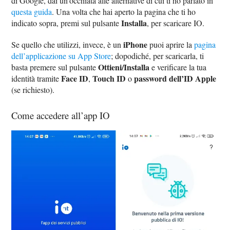
di Google, dai un’occhiata alle alternative di cui ti ho parlato in
questa guida
. Una volta che hai aperto la pagina che ti ho
Installa
indicato sopra, premi sul pulsante
, per scaricare IO.
iPhone
Se quello che utilizzi, invece, è un
puoi aprire la
pagina
dell’applicazione su App Store
; dopodiché, per scaricarla, ti
Ottieni/Installa
basta premere sul pulsante
e verificare la tua
Face ID
Touch ID
password dell’ID Apple
identità tramite
,
o
(se richiesto).
Come accedere all’app IO