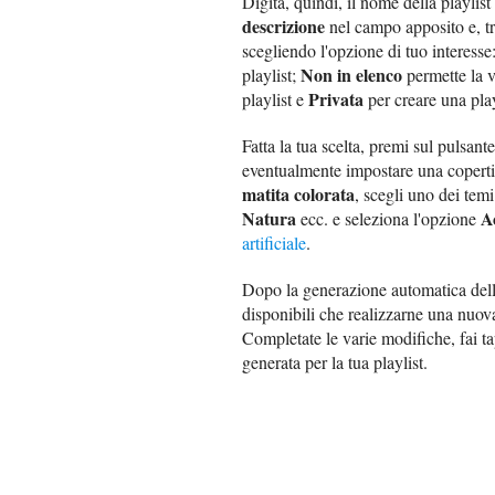
Digita, quindi, il nome della playli
descrizione
nel campo apposito e, t
scegliendo l'opzione di tuo interesse
Non in elenco
playlist;
permette la v
Privata
playlist e
per creare una play
Fatta la tua scelta, premi sul pulsant
eventualmente impostare una copertina
matita colorata
, scegli uno dei temi
Natura
A
ecc. e seleziona l'opzione
artificiale
.
Dopo la generazione automatica della
disponibili che realizzarne una nuov
Completate le varie modifiche, fai t
generata per la tua playlist.