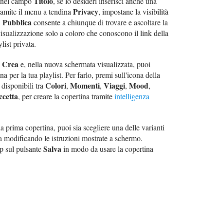
Titolo
st nel campo
, se lo desideri inserisci anche una
Privacy
ramite il menu a tendina
, impostane la visibilità
Pubblica
:
consente a chiunque di trovare e ascoltare la
isualizzazione solo a coloro che conoscono il link della
list privata.
Crea
e
e, nella nuova schermata visualizzata, puoi
 per la tua playlist. Per farlo, premi sull'icona della
Colori
Momenti
Viaggi
Mood
 disponibili tra
,
,
,
,
ccetta
, per creare la copertina tramite
intelligenza
 prima copertina, puoi sia scegliere una delle varianti
a modificando le istruzioni mostrate a schermo.
Salva
ap sul pulsante
in modo da usare la copertina