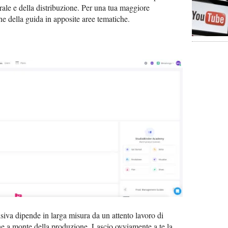
urale e della distribuzione. Per una tua maggiore
e della guida in apposite aree tematiche.
isiva dipende in larga misura da un attento lavoro di
e a monte della produzione. Lascio ovviamente a te la