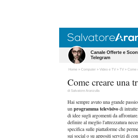
Canale Offerte e Scon
Telegram
Home
Computer
Video e TV
TV
Come c
Come creare una tr
di
Salvatore Aranzulla
Hai sempre avuto una grande passione
programma televisivo
un
di intratt
di idee sugli argomenti da affrontare, 
definire al meglio l'attrezzatura nec
specifica sulle piattaforme che perme
sui social o su appositi servizi di co