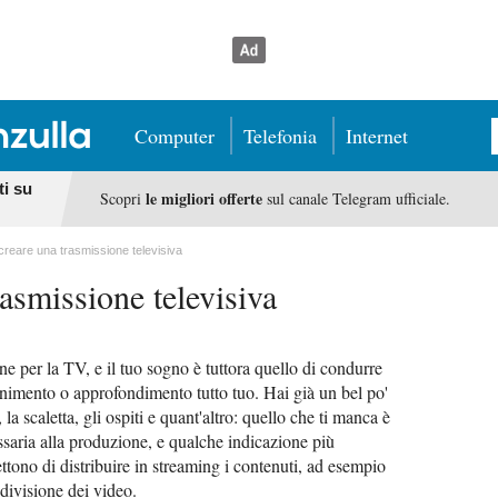
Computer
Telefonia
Internet
ti su
le migliori offerte
Scopri
sul canale Telegram ufficiale.
reare una trasmissione televisiva
asmissione televisiva
 per la TV, e il tuo sogno è tuttora quello di condurre
enimento o approfondimento tutto tuo. Hai già un bel po'
la scaletta, gli ospiti e quant'altro: quello che ti manca è
essaria alla produzione, e qualche indicazione più
ttono di distribuire in streaming i contenuti, ad esempio
ndivisione dei video.