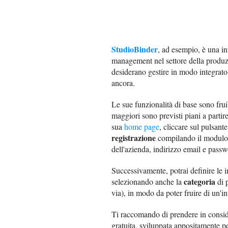
StudioBinder
, ad esempio, è una in
management nel settore della produzi
desiderano gestire in modo integrato e
ancora.
Le sue funzionalità di base sono fr
maggiori sono previsti piani a partir
sua
home page
, cliccare sul pulsant
registrazione
compilando il modulo d
dell'azienda, indirizzo email e passw
Successivamente, potrai definire le i
categoria
selezionando anche la
di p
via), in modo da poter fruire di un'in
Ti raccomando di prendere in consi
gratuita, sviluppata appositamente pe