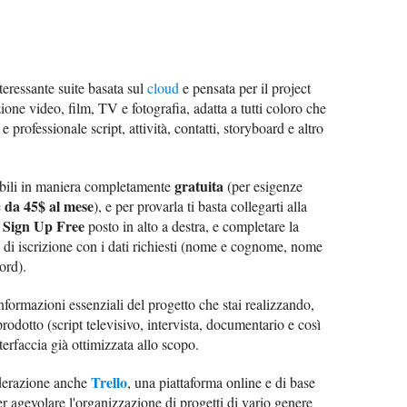
teressante suite basata sul
cloud
e pensata per il project
one video, film, TV e fotografia, adatta a tutti coloro che
 professionale script, attività, contatti, storyboard e altro
gratuita
uibili in maniera completamente
(per esigenze
da 45$ al mese
e
), e per provarla ti basta collegarti alla
Sign Up Free
e
posto in alto a destra, e completare la
i iscrizione con i dati richiesti (nome e cognome, nome
ord).
nformazioni essenziali del progetto che stai realizzando,
rodotto (script televisivo, intervista, documentario e così
terfaccia già ottimizzata allo scopo.
Trello
derazione anche
, una piattaforma online e di base
r agevolare l'organizzazione di progetti di vario genere