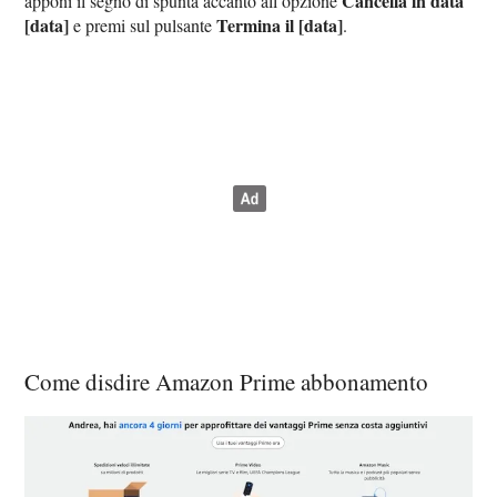
Cancella in data
apponi il segno di spunta accanto all’opzione
[data]
Termina il [data]
e premi sul pulsante
.
Come disdire Amazon Prime abbonamento