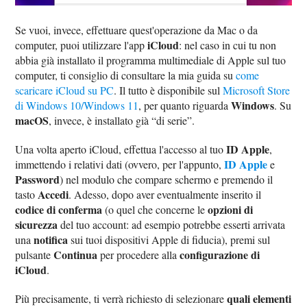
Se vuoi, invece, effettuare quest'operazione da Mac o da
iCloud
computer, puoi utilizzare l'app
: nel caso in cui tu non
abbia già installato il programma multimediale di Apple sul tuo
computer, ti consiglio di consultare la mia guida su
come
scaricare iCloud su PC
. Il tutto è disponibile sul
Microsoft Store
Windows
di Windows 10/Windows 11
, per quanto riguarda
. Su
macOS
, invece, è installato già “di serie”.
ID Apple
Una volta aperto iCloud, effettua l'accesso al tuo
,
ID Apple
immettendo i relativi dati (ovvero, per l'appunto,
e
Password
) nel modulo che compare schermo e premendo il
Accedi
tasto
. Adesso, dopo aver eventualmente inserito il
codice di conferma
opzioni di
(o quel che concerne le
sicurezza
del tuo account: ad esempio potrebbe esserti arrivata
notifica
una
sui tuoi dispositivi Apple di fiducia), premi sul
Continua
configurazione di
pulsante
per procedere alla
iCloud
.
quali elementi
Più precisamente, ti verrà richiesto di selezionare