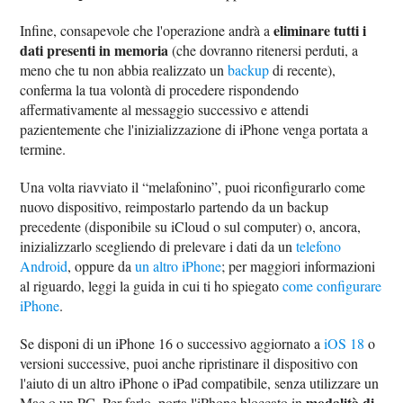
eliminare tutti i
Infine, consapevole che l'operazione andrà a
dati presenti in memoria
(che dovranno ritenersi perduti, a
meno che tu non abbia realizzato un
backup
di recente),
conferma la tua volontà di procedere rispondendo
affermativamente al messaggio successivo e attendi
pazientemente che l'inizializzazione di iPhone venga portata a
termine.
Una volta riavviato il “melafonino”, puoi riconfigurarlo come
nuovo dispositivo, reimpostarlo partendo da un backup
precedente (disponibile su iCloud o sul computer) o, ancora,
inizializzarlo scegliendo di prelevare i dati da un
telefono
Android
, oppure da
un altro iPhone
; per maggiori informazioni
al riguardo, leggi la guida in cui ti ho spiegato
come configurare
iPhone
.
Se disponi di un iPhone 16 o successivo aggiornato a
iOS 18
o
versioni successive, puoi anche ripristinare il dispositivo con
l'aiuto di un altro iPhone o iPad compatibile, senza utilizzare un
modalità di
Mac o un PC. Per farlo, porta l'iPhone bloccato in