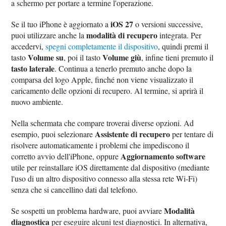
a schermo per portare a termine l'operazione.
iOS 27
Se il tuo iPhone è aggiornato a
o versioni successive,
modalità di recupero
puoi utilizzare anche la
integrata. Per
accedervi,
spegni completamente il dispositivo
, quindi premi il
Volume su
Volume giù
tasto
, poi il tasto
, infine tieni premuto il
tasto laterale
. Continua a tenerlo premuto anche dopo la
comparsa del logo Apple, finché non viene visualizzato il
caricamento delle opzioni di recupero. Al termine, si aprirà il
nuovo ambiente.
Nella schermata che compare troverai diverse opzioni. Ad
Assistente di recupero
esempio, puoi selezionare
per tentare di
risolvere automaticamente i problemi che impediscono il
Aggiornamento software
corretto avvio dell'iPhone, oppure
utile per reinstallare iOS direttamente dal dispositivo (mediante
l'uso di un altro dispositivo connesso alla stessa rete Wi-Fi)
senza che si cancellino dati dal telefono.
Modalità
Se sospetti un problema hardware, puoi avviare
diagnostica
per eseguire alcuni test diagnostici. In alternativa,