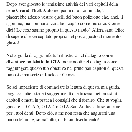
Dopo aver giocato le tantissime attività dei vari capitoli della
Grand Theft Auto
serie
nei panni di un criminale, ti
piacerebbe adesso vestire quelli del buon poliziotto che, anzi, li
sgomina, ma non hai ancora ben capito come riuscirci. Come
dici? Le cose stanno proprio in questo modo? Allora sarai felice
di sapere che sei capitato proprio nel posto giusto al momento
giusto!
come
Nella guida di oggi, infatti, ti illustrerò nel dettaglio
diventare poliziotto in GTA
indicandoti nel dettaglio come
raggiungere questo tuo obiettivo nei principali capitoli di questa
famosissima serie di Rockstar Games.
Se sei impaziente di cominciare la lettura di questa mia guida,
leggi con attenzione i suggerimenti che troverai nei prossimi
capitoli e metti in pratica i consigli che ti fornirò. Che tu voglia
giocare in GTA 5, GTA 4 o GTA San Andreas, troverai pane
per i tuoi denti. Detto ciò, a me non resta che augurarti una
buona lettura e, soprattutto, un buon divertimento!