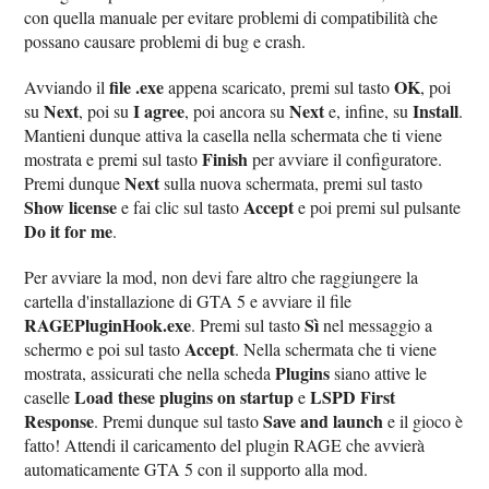
con quella manuale per evitare problemi di compatibilità che
possano causare problemi di bug e crash.
file .exe
OK
Avviando il
appena scaricato, premi sul tasto
, poi
Next
I agree
Next
Install
su
, poi su
, poi ancora su
e, infine, su
.
Mantieni dunque attiva la casella nella schermata che ti viene
Finish
mostrata e premi sul tasto
per avviare il configuratore.
Next
Premi dunque
sulla nuova schermata, premi sul tasto
Show license
Accept
e fai clic sul tasto
e poi premi sul pulsante
Do it for me
.
Per avviare la mod, non devi fare altro che raggiungere la
cartella d'installazione di GTA 5 e avviare il file
RAGEPluginHook.exe
Sì
. Premi sul tasto
nel messaggio a
Accept
schermo e poi sul tasto
. Nella schermata che ti viene
Plugins
mostrata, assicurati che nella scheda
siano attive le
Load these plugins on startup
LSPD First
caselle
e
Response
Save and launch
. Premi dunque sul tasto
e il gioco è
fatto! Attendi il caricamento del plugin RAGE che avvierà
automaticamente GTA 5 con il supporto alla mod.