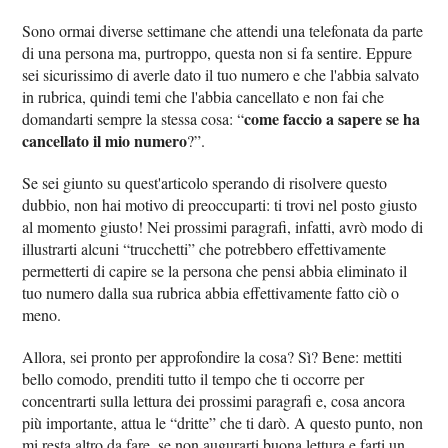
Sono ormai diverse settimane che attendi una telefonata da parte
di una persona ma, purtroppo, questa non si fa sentire. Eppure
sei sicurissimo di averle dato il tuo numero e che l'abbia salvato
in rubrica, quindi temi che l'abbia cancellato e non fai che
come faccio a sapere se ha
domandarti sempre la stessa cosa: “
cancellato il mio numero
?”.
Se sei giunto su quest'articolo sperando di risolvere questo
dubbio, non hai motivo di preoccuparti: ti trovi nel posto giusto
al momento giusto! Nei prossimi paragrafi, infatti, avrò modo di
illustrarti alcuni “trucchetti” che potrebbero effettivamente
permetterti di capire se la persona che pensi abbia eliminato il
tuo numero dalla sua rubrica abbia effettivamente fatto ciò o
meno.
Allora, sei pronto per approfondire la cosa? Sì? Bene: mettiti
bello comodo, prenditi tutto il tempo che ti occorre per
concentrarti sulla lettura dei prossimi paragrafi e, cosa ancora
più importante, attua le “dritte” che ti darò. A questo punto, non
mi resta altro da fare, se non augurarti buona lettura e farti un