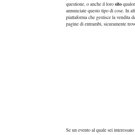
sito
questione, o anche il loro
qualor
annunciate questo tipo di cose. In alt
piattaforma che gestisce la vendita d
pagine di entrambi, sicuramente trove
Se un evento al quale sei interessato 