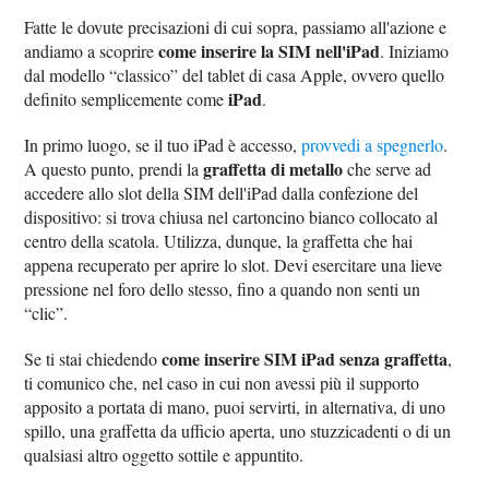
Fatte le dovute precisazioni di cui sopra, passiamo all'azione e
come inserire la SIM nell'iPad
andiamo a scoprire
. Iniziamo
dal modello “classico” del tablet di casa Apple, ovvero quello
iPad
definito semplicemente come
.
In primo luogo, se il tuo iPad è accesso,
provvedi a spegnerlo
.
graffetta di metallo
A questo punto, prendi la
che serve ad
accedere allo slot della SIM dell'iPad dalla confezione del
dispositivo: si trova chiusa nel cartoncino bianco collocato al
centro della scatola. Utilizza, dunque, la graffetta che hai
appena recuperato per aprire lo slot. Devi esercitare una lieve
pressione nel foro dello stesso, fino a quando non senti un
“clic”.
come inserire SIM iPad senza graffetta
Se ti stai chiedendo
,
ti comunico che, nel caso in cui non avessi più il supporto
apposito a portata di mano, puoi servirti, in alternativa, di uno
spillo, una graffetta da ufficio aperta, uno stuzzicadenti o di un
qualsiasi altro oggetto sottile e appuntito.