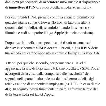
accendere
dati, devi preoccuparti di
nuovamente il dispositivo e
immettere il PIN
di
di sblocco della scheda (se richiesto).
Per cui, prendi l'iPad, premi e continua a tenere premuto per
Power
qualche istante sul tasto
(lo trovi di lato o in alto, a
seconda del modello), rilasciandolo quando lo schermo si
logo Apple
illumina e vedi comparire il
(la mela morsicata).
Dopo aver fatto ciò, entro pochi istanti ti sarà mostrata sul
SIM bloccata
PIN
display la schermata
. Per cui, digita il
della
OK
tua scheda nel campo apposito al centro e fai tap sulla voce
.
Attendi poi qualche secondo, per permettere all'iPad di
agganciare la rete dell'operatore telefonico della tua SIM. Potrai
accorgerti della cosa dalla comparsa delle “tacchette” del
segnale nella parte in alto a destra dello schermo e della sigla
relativa al tipo di connettività impiegata (es. LTE, in caso di rete
4G). In seguito, potrai finalmente iniziare a sfruttare la rete dati
della tua scheda sul tablet Apple.