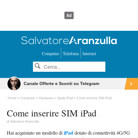
Computer
Telefonia
Internet
Canale Offerte e Sconti su Telegram
Home
Computer
Hardware
Apple iPad
Come inserire SIM iPad
Come inserire SIM iPad
di
Salvatore Aranzulla
iPad
Hai acquistato un modello di
dotato di connettività 4G/5G