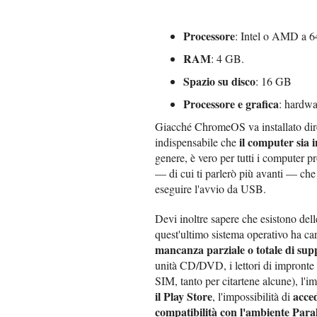
Processore
: Intel o AMD a 64
RAM
: 4 GB.
Spazio su disco
: 16 GB
Processore e grafica
: hardwa
Giacché ChromeOS va installato dire
il computer sia 
indispensabile che
genere, è vero per tutti i computer p
— di cui ti parlerò più avanti — che
eseguire l'avvio da USB.
Devi inoltre sapere che esistono de
quest'ultimo sistema operativo ha cara
mancanza parziale o totale di sup
unità CD/DVD, i lettori di impronte 
SIM, tanto per citartene alcune), l'im
il Play Store
acce
, l'impossibilità di
compatibilità con l'ambiente Paral