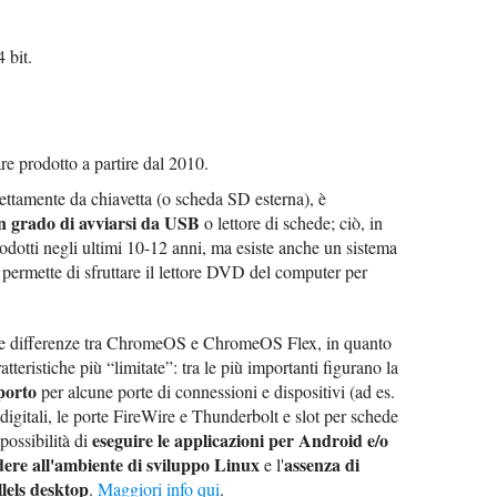
 bit.
re prodotto a partire dal 2010.
ttamente da chiavetta (o scheda SD esterna), è
in grado di avviarsi da USB
o lettore di schede; ciò, in
rodotti negli ultimi 10-12 anni, ma esiste anche un sistema
 permette di sfruttare il lettore DVD del computer per
lle differenze tra ChromeOS e ChromeOS Flex, in quanto
tteristiche più “limitate”: tra le più importanti figurano la
porto
per alcune porte di connessioni e dispositivi (ad es.
digitali, le porte FireWire e Thunderbolt e slot per schede
eseguire le applicazioni per Android e/o
possibilità di
dere all'ambiente di sviluppo Linux
assenza di
e l'
lels desktop
.
Maggiori info qui
.