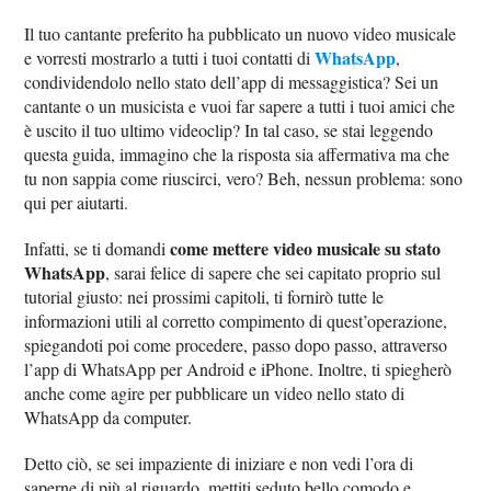
Il tuo cantante preferito ha pubblicato un nuovo video musicale
WhatsApp
e vorresti mostrarlo a tutti i tuoi contatti di
,
condividendolo nello stato dell’app di messaggistica? Sei un
cantante o un musicista e vuoi far sapere a tutti i tuoi amici che
è uscito il tuo ultimo videoclip? In tal caso, se stai leggendo
questa guida, immagino che la risposta sia affermativa ma che
tu non sappia come riuscirci, vero? Beh, nessun problema: sono
qui per aiutarti.
come mettere video musicale su stato
Infatti, se ti domandi
WhatsApp
, sarai felice di sapere che sei capitato proprio sul
tutorial giusto: nei prossimi capitoli, ti fornirò tutte le
informazioni utili al corretto compimento di quest’operazione,
spiegandoti poi come procedere, passo dopo passo, attraverso
l’app di WhatsApp per Android e iPhone. Inoltre, ti spiegherò
anche come agire per pubblicare un video nello stato di
WhatsApp da computer.
Detto ciò, se sei impaziente di iniziare e non vedi l’ora di
saperne di più al riguardo, mettiti seduto bello comodo e