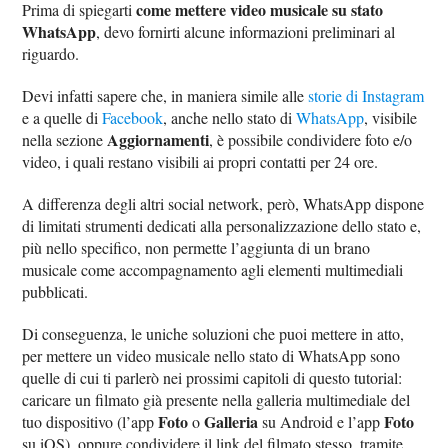
come mettere video musicale su stato
Prima di spiegarti
WhatsApp
, devo fornirti alcune informazioni preliminari al
riguardo.
Devi infatti sapere che, in maniera simile alle
storie di Instagram
e a quelle di
Facebook
, anche nello stato di
WhatsApp
, visibile
Aggiornamenti
nella sezione
, è possibile condividere foto e/o
video, i quali restano visibili ai propri contatti per 24 ore.
A differenza degli altri social network, però, WhatsApp dispone
di limitati strumenti dedicati alla personalizzazione dello stato e,
più nello specifico, non permette l’aggiunta di un brano
musicale come accompagnamento agli elementi multimediali
pubblicati.
Di conseguenza, le uniche soluzioni che puoi mettere in atto,
per mettere un video musicale nello stato di WhatsApp sono
quelle di cui ti parlerò nei prossimi capitoli di questo tutorial:
caricare un filmato già presente nella galleria multimediale del
Foto
Galleria
Foto
tuo dispositivo (l’app
o
su Android e l’app
su iOS), oppure condividere il link del filmato stesso, tramite