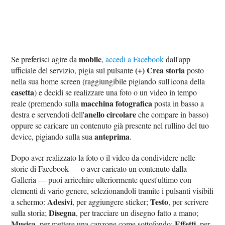
mobile
Se preferisci agire da
,
accedi a Facebook
dall'app
(+) Crea storia
ufficiale del servizio, pigia sul pulsante
posto
nella sua home screen (raggiungibile pigiando sull'icona della
casetta
) e decidi se realizzare una foto o un video in tempo
macchina fotografica
reale (premendo sulla
posta in basso a
anello circolare
destra e servendoti dell'
che compare in basso)
oppure se caricare un contenuto già presente nel rullino del tuo
anteprima
device, pigiando sulla sua
.
Dopo aver realizzato la foto o il video da condividere nelle
storie di Facebook — o aver caricato un contenuto dalla
Galleria — puoi arricchire ulteriormente quest'ultimo con
elementi di vario genere, selezionandoli tramite i pulsanti visibili
Adesivi
Testo
a schermo:
, per aggiungere sticker;
, per scrivere
Disegna
sulla storia;
, per tracciare un disegno fatto a mano;
Musica
Effetti
, per mettere una canzone come sottofondo;
, per