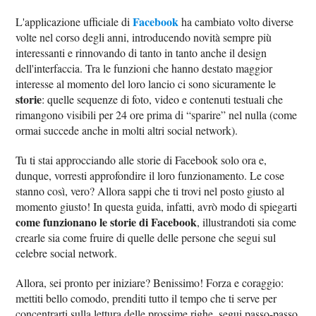
Facebook
L'applicazione ufficiale di
ha cambiato volto diverse
volte nel corso degli anni, introducendo novità sempre più
interessanti e rinnovando di tanto in tanto anche il design
dell'interfaccia. Tra le funzioni che hanno destato maggior
interesse al momento del loro lancio ci sono sicuramente le
storie
: quelle sequenze di foto, video e contenuti testuali che
rimangono visibili per 24 ore prima di “sparire” nel nulla (come
ormai succede anche in molti altri social network).
Tu ti stai approcciando alle storie di Facebook solo ora e,
dunque, vorresti approfondire il loro funzionamento. Le cose
stanno così, vero? Allora sappi che ti trovi nel posto giusto al
momento giusto! In questa guida, infatti, avrò modo di spiegarti
come funzionano le storie di Facebook
, illustrandoti sia come
crearle sia come fruire di quelle delle persone che segui sul
celebre social network.
Allora, sei pronto per iniziare? Benissimo! Forza e coraggio:
mettiti bello comodo, prenditi tutto il tempo che ti serve per
concentrarti sulla lettura delle prossime righe, segui passo-passo