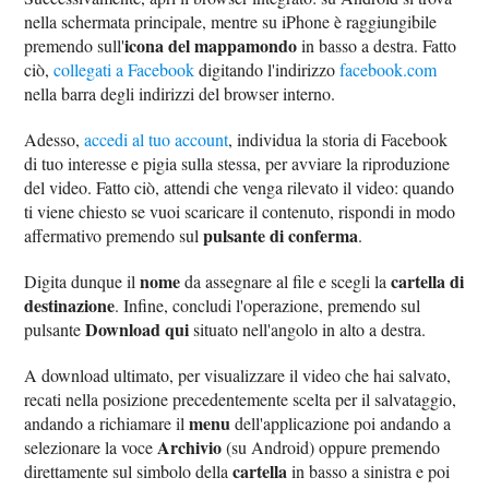
nella schermata principale, mentre su iPhone è raggiungibile
icona del mappamondo
premendo sull'
in basso a destra. Fatto
ciò,
collegati a Facebook
digitando l'indirizzo
facebook.com
nella barra degli indirizzi del browser interno.
Adesso,
accedi al tuo account
, individua la storia di Facebook
di tuo interesse e pigia sulla stessa, per avviare la riproduzione
del video. Fatto ciò, attendi che venga rilevato il video: quando
ti viene chiesto se vuoi scaricare il contenuto, rispondi in modo
pulsante di conferma
affermativo premendo sul
.
nome
cartella di
Digita dunque il
da assegnare al file e scegli la
destinazione
. Infine, concludi l'operazione, premendo sul
Download qui
pulsante
situato nell'angolo in alto a destra.
A download ultimato, per visualizzare il video che hai salvato,
recati nella posizione precedentemente scelta per il salvataggio,
menu
andando a richiamare il
dell'applicazione poi andando a
Archivio
selezionare la voce
(su Android) oppure premendo
cartella
direttamente sul simbolo della
in basso a sinistra e poi