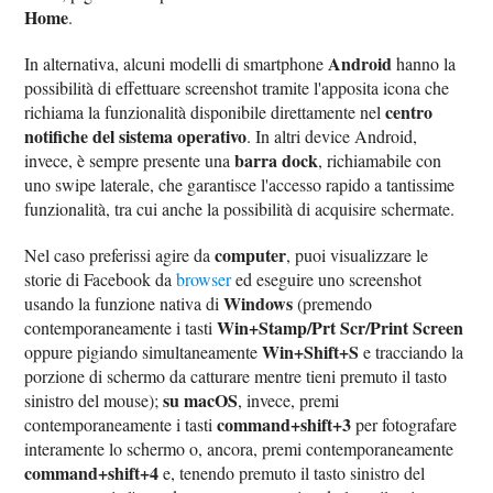
Home
.
Android
In alternativa, alcuni modelli di smartphone
hanno la
possibilità di effettuare screenshot tramite l'apposita icona che
centro
richiama la funzionalità disponibile direttamente nel
notifiche del sistema operativo
. In altri device Android,
barra dock
invece, è sempre presente una
, richiamabile con
uno swipe laterale, che garantisce l'accesso rapido a tantissime
funzionalità, tra cui anche la possibilità di acquisire schermate.
computer
Nel caso preferissi agire da
, puoi visualizzare le
storie di Facebook da
browser
ed eseguire uno screenshot
Windows
usando la funzione nativa di
(premendo
Win+Stamp/Prt Scr/Print Screen
contemporaneamente i tasti
Win+Shift+S
oppure pigiando simultaneamente
e tracciando la
porzione di schermo da catturare mentre tieni premuto il tasto
su macOS
sinistro del mouse);
, invece, premi
command+shift+3
contemporaneamente i tasti
per fotografare
interamente lo schermo o, ancora, premi contemporaneamente
command+shift+4
e, tenendo premuto il tasto sinistro del