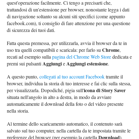
quest'operazione facilmente. Ci tengo a precisarti che,
trattandosi di un'estensione per browser, nonostante legga i dati
di navigazione soltanto su alcuni siti specifici (come appunto
facebook.com), ti consiglio di fare attenzione per una questione
di sicurezza dei tuoi dati.
Fatta questa premessa, per utilizzarla, avvia il browser da te in
Chrome
uso tra quelli compatibili e scaricala: per farlo su
,
recati ad esempio sulla
pagina del Chrome Web Store
dedicata e
Aggiungi
Aggiungi estensione
premi sui pulsanti
e
.
A questo punto,
collegati al tuo account Facebook
tramite il
browser, individua la storia di tuo interesse e fai clic sulla stessa,
icona di Story Saver
per visualizzarla. Dopodiché, pigia sull'
situata nell'angolo in alto a destra, in modo da avviare
automaticamente il download della foto o del video presente
nella storia.
Al termine dello scaricamento automatico, il contenuto sarà
salvato sul tuo computer, nella cartella da te impostata tramite le
Download
preferenze del browser (per esempio la cartella
).