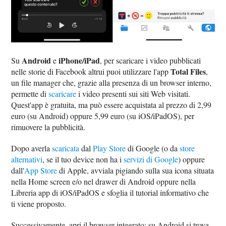
Android
iPhone/iPad
Su
e
, per scaricare i video pubblicati
Total Files
nelle storie di Facebook altrui puoi utilizzare l'app
,
un file manager che, grazie alla presenza di un browser interno,
permette di
scaricare
i video presenti sui siti Web visitati.
Quest'app è gratuita, ma può essere acquistata al prezzo di 2,99
euro (su Android) oppure 5,99 euro (su iOS/iPadOS), per
rimuovere la pubblicità.
Dopo averla
scaricata
dal
Play Store
di Google (o da
store
alternativi
, se il tuo device non ha i
servizi di Google
) oppure
dall'
App Store
di Apple, avviala pigiando sulla sua icona situata
nella Home screen e/o nel drawer di Android oppure nella
Libreria app di iOS/iPadOS e sfoglia il tutorial informativo che
ti viene proposto.
Successivamente, apri il browser integrato: su Android si trova