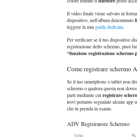
selettore
colore tramite il
posto acca
Il video finale viene salvato in form
dispositivo, nell'album denominato
leggere la mia
guida dedicata
.
Per verificare se il tuo dispositivo d
registrazione dello schermo, puoi fa
“funzione registrazione schermo p
Come registrare schermo A
Se il tuo smartphone o tablet non di
schermo o qualora questa non dovesse 
registrare scher
parti mediante cui
trovi pertanto segnalate alcune app ut
che tu prenda in esame.
ADV Registratore Schermo