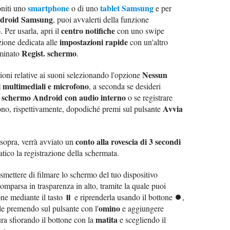
smartphone
tablet Samsung
oniti uno
o di uno
e per
ndroid Samsung
, puoi avvalerti della funzione
o
centro notifiche
. Per usarla, apri il
con uno swipe
impostazioni rapide
ezione dedicata alle
con un'altro
Regist. schermo
ominato
.
Nessun
oni relative ai suoni selezionando l'opzione
 multimediali e microfono
, a seconda se desideri
e schermo Android con audio interno
o se registrare
Avvia
ono, rispettivamente, dopodiché premi sul pulsante
conto alla rovescia di 3 secondi
 sopra, verrà avviato un
tico la registrazione della schermata.
smettere di filmare lo schermo del tuo dispositivo
omparsa in trasparenza in alto, tramite la quale puoi
ione mediante il tasto ⏸ e riprenderla usando il bottone ⏺,
omino
ale premendo sul pulsante con l'
e aggiungere
matita
ura sfiorando il bottone con la
e scegliendo il