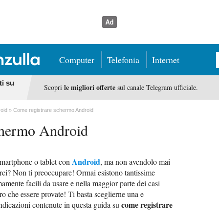
Computer
Telefonia
Internet
ti su
le migliori offerte
Scopri
sul canale Telegram ufficiale.
roid
Come registrare schermo Android
chermo Android
Android
 smartphone o tablet con
, ma non avendolo mai
irci? Non ti preoccupare! Ormai esistono tantissime
emamente facili da usare e nella maggior parte dei casi
ro che essere provate! Ti basta sceglierne una e
come registrare
indicazioni contenute in questa guida su