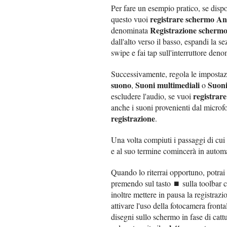
Per fare un esempio pratico, se disp
registrare schermo A
questo vuoi
Registrazione scherm
denominata
dall'alto verso il basso, espandi la s
swipe e fai tap sull'interruttore den
Successivamente, regola le impostazi
suono
Suoni multimediali
Suoni
,
o
registrar
escludere l'audio, se vuoi
anche i suoni provenienti dal microf
registrazione
.
Una volta compiuti i passaggi di cui
e al suo termine comincerà in automa
Quando lo riterrai opportuno, potrai 
premendo sul tasto ⏹ sulla toolbar c
inoltre mettere in pausa la registraz
attivare l'uso della fotocamera front
disegni sullo schermo in fase di catt