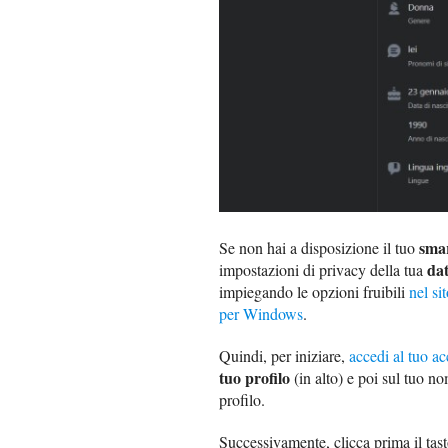
sma
Se non hai a disposizione il tuo
dat
impostazioni di privacy della tua
impiegando le opzioni fruibili
nel si
per Windows
.
Quindi, per iniziare,
accedi al tuo a
tuo profilo
(in alto) e poi sul tuo n
profilo.
Successivamente, clicca prima il tas