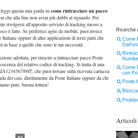
come rintracciare un pacco
i, leggi questa mia guida su
rai che alla fine non avrai più dubbi al riguardo. Per
ente rivolgersi all'apposito servizio di tracking messo a
ioco è fatto. Se preferisci agire da mobile, puoi invece
e Italiane oppure di altre applicazioni di terze parti che
ti in base a quelle che sono le tue necessità.
zione adottata, per riuscire a rintracciare pacco Poste
oscenza del relativo codice di tracking. Si tratta di una
ZA123456789IT
, che puoi trovare sulla ricevuta cartacea
onda dei casi, direttamente da Poste Italiane oppure da chi
diamo pure: buona lettura!
Articoli