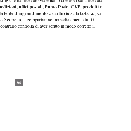
cking
che hai ricevuto via email o che trovi sulla ricevuta
edizioni, uffici postali, Punto Poste, CAP, prodotti e
la lente d'ingrandimento
Invio
o dai
sulla tastiera, per
ito è corretto, ti compariranno immediatamente tutti i
 contrario controlla di aver scritto in modo corretto il