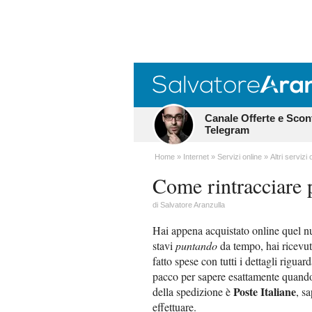
Canale Offerte e Scon
Telegram
Home
Internet
Servizi online
Altri servizi 
Come rintracciare 
di
Salvatore Aranzulla
Hai appena acquistato online quel nu
stavi
puntando
da tempo, hai ricevuto
fatto spese con tutti i dettagli riguar
pacco per sapere esattamente quando 
Poste Italiane
della spedizione è
, s
effettuare.