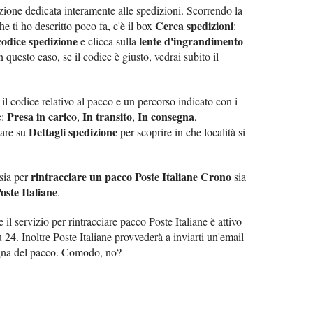
ione dedicata interamente alle spedizioni. Scorrendo la
Cerca spedizioni
e ti ho descritto poco fa, c'è il box
:
 codice spedizione
lente d'ingrandimento
e clicca sulla
 questo caso, se il codice è giusto, vedrai subito il
 il codice relativo al pacco e un percorso indicato con i
Presa in carico
In transito
In consegna
e:
,
,
,
Dettagli spedizione
care su
per scoprire in che località si
rintracciare un pacco Poste Italiane Crono
 sia per
sia
oste Italiane
.
 il servizio per rintracciare pacco Poste Italiane è attivo
su 24. Inoltre Poste Italiane provvederà a inviarti un'email
segna del pacco. Comodo, no?