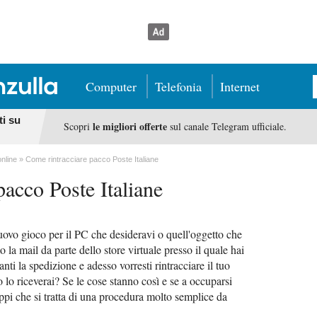
Computer
Telefonia
Internet
ti su
le migliori offerte
Scopri
sul canale Telegram ufficiale.
online
Come rintracciare pacco Poste Italiane
pacco Poste Italiane
ovo gioco per il PC che desideravi o quell'oggetto che
 la mail da parte dello store virtuale presso il quale hai
danti la spedizione e adesso vorresti rintracciare il tuo
lo riceverai? Se le cose stanno così e se a occuparsi
appi che si tratta di una procedura molto semplice da