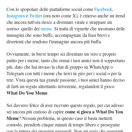
Con lo spopolare delle piattaforme social come
Facebook
,
Instagram
e
Twitter
(ora noto come X), è emerso anche un trend
che ancora tutt'ora riesce a diventare virale e strappare un
sorriso: quello dei
meme
. Si tratta di vignette che mostrano delle
immagini che sono buffe, accompagnate da frasi brevi e
divertenti che rendono l'immagine ancora più buffa.
Ovviamente, in breve tempo sei diventato un vero e proprio
patito per i meme, tanto che ormai i tuoi amici non ti sopportano
più, dato che hai invaso la chat di gruppo su WhatsApp o
Telegram con tutti i meme che trovi in giro per i social o per la
rete. Vista questa tua grande passione, i tuoi amici hanno deciso
di farti un regalo altrettanto irriverente, regalandoti il gioco
What Do You Meme
.
Sei davvero felice di aver ricevuto questo regalo, per cui adesso
come si gioca a What Do You
sei ancora più curioso di capire
Meme
? Nessun problema, in questo caso ti basta metterti
comodo, prenderti cinque minuti di tempo libero e proseguire
con la lettura dei prossimi paragrafi. Non mi resta che augurarti