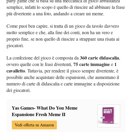
party game che si basa su una meccanica di gioco abbastanza
semplice, infatti lo scopo è quello di riuscire ad abbinare la frase
più divertente a una foto, andando a creare un meme.
Come puoi ben capire, si tratta di un gioco da tavolo davvero
molto semplice e che, alla fine dei conti, non ha un vero e
proprio fine, se non quello di riuscire a strappare una risata ai
giocatori.
360 carte didascalia
La confezione del gioco è composta da
,
75 carte immagine
1
ovvero quelle con le frasi divertenti,
e
cavalletto
. Tuttavia, per rendere il gioco sempre divertente, è
possibile anche acquistare delle espansioni, che aumentano il
numero di carte di didascalia e carte immagine a disposizione
dei giocatori.
Yas Games- What Do You Meme
Espansione Fresh Meme II
Vedi offerta su Amazon