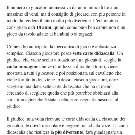
Il numero di giocatori ammessi va da un minimo di tre a un
massimo di venti, ma ti consiglio di giocarci con più persone in
modo da rendere il tutto molto più divertente. L'età minima
18 anni
consigliata è di
, quindi come puoi ben capire non è un
gioco da tavolo adatto ai bambini o ai ragazzi.
Come ti ho anticipato, la meccanica di gioco è abbastanza
sette carte didascalia
semplice. Ciascun giocatore pesca
. Un
giudice, che viene scelto a rotazione tra i giocatori, sceglie la
carta immagine
che verrà utilizzata durante il turno, viene
mostrata a tutti i giocatori e poi posizionata sul cavalletto che
viene fornito in dotazione. Adesso, ciascun giocatore, deve
scegliere una delle sette carte didascalia che ha in mano,
cercando di scegliere quella che più potrebbe abbinarsi alla
carta immagine che è stata scelta, e consegnarla nascosta al
giudice.
Il giudice, una volta ricevute le carte didascalia da ciascuno dei
giocatori, le dovrà mescolare e leggere poi ad alta voce. La carta
più divertente
didascalia che risulterà la
, farà guadagnare un