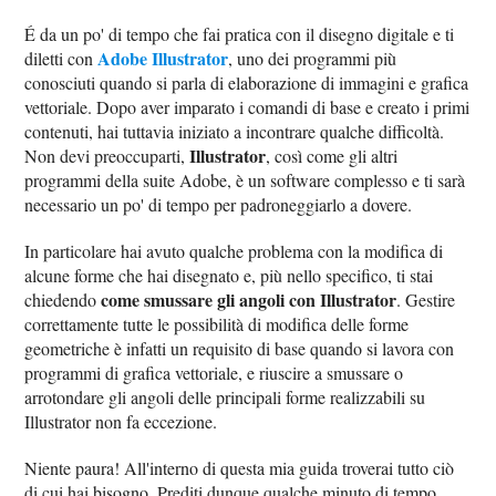
É da un po' di tempo che fai pratica con il disegno digitale e ti
Adobe Illustrator
diletti con
, uno dei programmi più
conosciuti quando si parla di elaborazione di immagini e grafica
vettoriale. Dopo aver imparato i comandi di base e creato i primi
contenuti, hai tuttavia iniziato a incontrare qualche difficoltà.
Illustrator
Non devi preoccuparti,
, così come gli altri
programmi della suite Adobe, è un software complesso e ti sarà
necessario un po' di tempo per padroneggiarlo a dovere.
In particolare hai avuto qualche problema con la modifica di
alcune forme che hai disegnato e, più nello specifico, ti stai
come smussare gli angoli con Illustrator
chiedendo
. Gestire
correttamente tutte le possibilità di modifica delle forme
geometriche è infatti un requisito di base quando si lavora con
programmi di grafica vettoriale, e riuscire a smussare o
arrotondare gli angoli delle principali forme realizzabili su
Illustrator non fa eccezione.
Niente paura! All'interno di questa mia guida troverai tutto ciò
di cui hai bisogno. Prediti dunque qualche minuto di tempo,