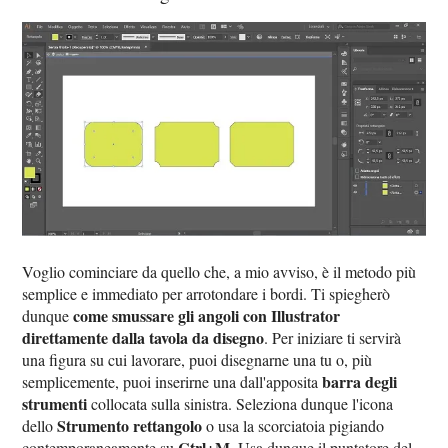
Voglio cominciare da quello che, a mio avviso, è il metodo più
semplice e immediato per arrotondare i bordi. Ti spiegherò
come smussare gli angoli con Illustrator
dunque
direttamente dalla tavola da disegno
. Per iniziare ti servirà
una figura su cui lavorare, puoi disegnarne una tu o, più
barra degli
semplicemente, puoi inserirne una dall'apposita
strumenti
collocata sulla sinistra. Seleziona dunque l'icona
Strumento rettangolo
dello
o usa la scorciatoia pigiando
Ctrl+M
contemporaneamente su
. Usa dunque il puntatore del