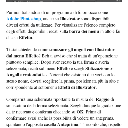
Pur non trattandosi di un programma di fotoritocco come
Adobe Photoshop
Illustrator
, anche su
sono disponibili
diversi effetti da utilizzare. Per visualizzare l'elenco completo
barra dei menu
degli effetti disponibili, recati sulla
in alto e fai
Effetto
clic su
.
come smussare gli angoli con Illustrator
Ti stai chiedendo
dal menu Effetto
? Beh ti avviso che si tratta di un'operazione
piuttosto semplice. Dopo aver creato la tua forma e averla
Effetto
Stilizzazione >
selezionata, recati sul menu
e scegli
Angoli arrotondati…
. Noterai che esistono due voci con lo
stesso nome, dovrai scegliere la prima, posizionata più in alto e
Effetti di Illustrator
corrispondente al sottomenu
.
Raggio
Comparirà una schermata riportante la misura del
di
smussatura della forma selezionata. Scegli dunque la gradazione
OK
da te ricercata e conferma cliccando su
. Prima di
confermare avrai anche la possibilità di vedere un'anteprima,
Anteprima
spuntando l'apposita casella
. Ti ricordo che, rispetto