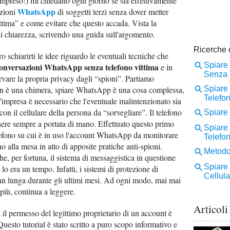
ompreso!) mi chiedano ogni giorno se sia effettivamente
WhatsApp
azioni
di soggetti terzi senza dover metter
ittima” e come evitare che questo accada. Vista la
di chiarezza, scrivendo una guida sull'argomento.
ero schiarirti le idee riguardo le eventuali tecniche che
conversazioni WhatsApp senza telefono vittima
e in
rvare la propria privacy dagli “spioni”. Partiamo
n è una chimera, spiare WhatsApp è una cosa complessa,
ll'impresa è necessario che l'eventuale malintenzionato sia
on il cellulare della persona da “sorvegliare”. Il telefono
sere sempre a portata di mano. Effettuato questo primo
lefono su cui è in uso l'account WhatsApp da monitorare
 alla mesa in atto di apposite pratiche anti-spioni.
 per fortuna, il sistema di messaggistica in questione
lo era un tempo. Infatti, i sistemi di protezione di
ran lunga durante gli ultimi mesi. Ad ogni modo, mai mai
più, continua a leggere.
Articoli
l permesso del legittimo proprietario di un account è
uesto tutorial è stato scritto a puro scopo informativo e