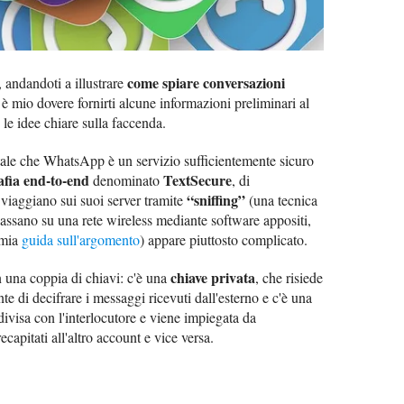
come spiare conversazioni
, andandoti a illustrare
, è mio dovere fornirti alcune informazioni preliminari al
 le idee chiare sulla faccenda.
ale che WhatsApp è un servizio sufficientemente sicuro
afia end-to-end
TextSecure
denominato
, di
“sniffing”
viaggiano sui suoi server tramite
(una tecnica
 passano su una rete wireless mediante software appositi,
a mia
guida sull'argomento
) appare piuttosto complicato.
chiave privata
 una coppia di chiavi: c'è una
, che risiede
te di decifrare i messaggi ricevuti dall'esterno e c'è una
divisa con l'interlocutore e viene impiegata da
ecapitati all'altro account e vice versa.