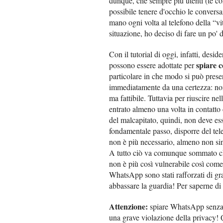
dunque, che sempre più utenti (te c
possibile tenere d'occhio le convers
mano ogni volta al telefono della “v
situazione, ho deciso di fare un po' 
Con il tutorial di oggi, infatti, desid
spiare 
possono essere adottate per
particolare in che modo si può prese
immediatamente da una certezza: no
ma fattibile. Tuttavia per riuscire ne
entrato almeno una volta in contatto c
del malcapitato, quindi, non deve es
fondamentale passo, disporre del te
non è più necessario, almeno non sino
A tutto ciò va comunque sommato che,
non è più così vulnerabile così come 
WhatsApp sono stati rafforzati di g
abbassare la guardia! Per saperne di 
Attenzione:
spiare WhatsApp senza i
una grave violazione della privacy! Q