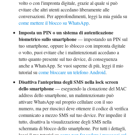
volto o con l'impronta digitale, grazie al quale si può
evitare che altri utenti accedano liberamente alle
conversazioni. Per approfondimenti, leggi la mia guida su
come mettere il blocco su WhatsApp
.
Imposta un PIN o un sistema di autenticazione
biometrico sullo smartphone
— impostando un PIN sul
tuo smartphone, oppure lo sblocco con impronta digitale
o volto, puoi evitare che i malintenzionati accedano a
tutto quanto presente sul tuo device, di conseguenza
anche a WhatsApp. Se vuoi saperne di più, leggi il mio
tutorial su
come bloccare un telefono Android
.
Disattiva l'anteprima degli SMS nella lock screen
dello smartphone
— eseguendo la clonazione del MAC
address dello smartphone, un malintenzionato può
attivare WhatsApp sul proprio cellulare con il suo
numero, ma per riuscirci deve ottenere il codice di verifica
comunicato a mezzo SMS sul tuo device. Per impedire il
tutto, disattiva la visualizzazione degli SMS nella
schermata di blocco dello smartphone. Per tutti i dettagli,
leggi il mo tutorial su
come non far vedere i messaggi sul