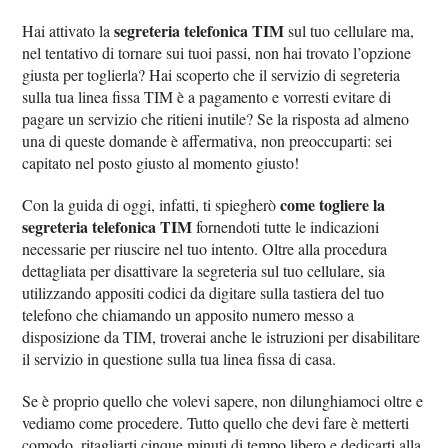
segreteria telefonica TIM
Hai attivato la
sul tuo cellulare ma,
nel tentativo di tornare sui tuoi passi, non hai trovato l’opzione
giusta per toglierla? Hai scoperto che il servizio di segreteria
sulla tua linea fissa TIM è a pagamento e vorresti evitare di
pagare un servizio che ritieni inutile? Se la risposta ad almeno
una di queste domande è affermativa, non preoccuparti: sei
capitato nel posto giusto al momento giusto!
come togliere la
Con la guida di oggi, infatti, ti spiegherò
segreteria telefonica TIM
fornendoti tutte le indicazioni
necessarie per riuscire nel tuo intento. Oltre alla procedura
dettagliata per disattivare la segreteria sul tuo cellulare, sia
utilizzando appositi codici da digitare sulla tastiera del tuo
telefono che chiamando un apposito numero messo a
disposizione da TIM, troverai anche le istruzioni per disabilitare
il servizio in questione sulla tua linea fissa di casa.
Se è proprio quello che volevi sapere, non dilunghiamoci oltre e
vediamo come procedere. Tutto quello che devi fare è metterti
comodo, ritagliarti cinque minuti di tempo libero e dedicarti alla