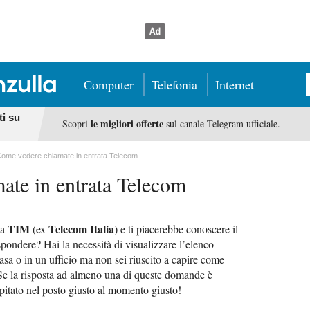
Computer
Telefonia
Internet
ti su
le migliori offerte
Scopri
sul canale Telegram ufficiale.
ome vedere chiamate in entrata Telecom
ate in entrata Telecom
TIM
Telecom Italia
ea
(ex
) e ti piacerebbe conoscere il
ondere? Hai la necessità di visualizzare l’elenco
asa o in un ufficio ma non sei riuscito a capire come
? Se la risposta ad almeno una di queste domande è
apitato nel posto giusto al momento giusto!