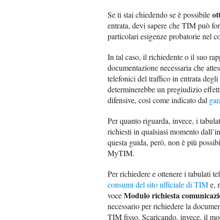
ot
Se ti stai chiedendo se è possibile
entrata, devi sapere che TIM può forn
particolari esigenze probatorie nel c
In tal caso, il richiedente o il suo r
documentazione necessaria che attest
telefonici del traffico in entrata deg
determinerebbe un pregiudizio effett
difensive, così come indicato dal
gar
Per quanto riguarda, invece, i tabulat
richiesti in qualsiasi momento dall’i
questa guida, però, non è più possibi
MyTIM.
Per richiedere e ottenere i tabulati te
consumi del sito ufficiale di TIM
e, 
Modulo richiesta comunicazio
voce
necessario per richiedere la documen
TIM fisso. Scaricando, invece, il m