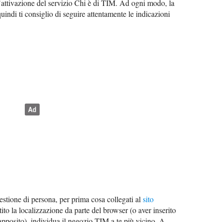
’attivazione del servizio Chi è di TIM. Ad ogni modo, la
ndi ti consiglio di seguire attentamente le indicazioni
questione di persona, per prima cosa collegati al
sito
to la localizzazione da parte del browser (o aver inserito
pposito), individua il negozio TIM a te più vicino. A