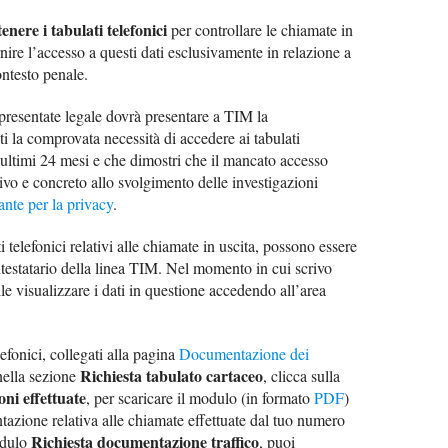
tenere i tabulati telefonici
per controllare le chiamate in
ire l’accesso a questi dati esclusivamente in relazione a
ontesto penale.
appresentate legale dovrà presentare a TIM la
i la comprovata necessità di accedere ai tabulati
li ultimi 24 mesi e che dimostri che il mancato accesso
ivo e concreto allo svolgimento delle investigazioni
ante per la privacy
.
i telefonici relativi alle chiamate in uscita, possono essere
ntestatario della linea TIM. Nel momento in cui scrivo
le visualizzare i dati in questione accedendo all’area
lefonici, collegati alla pagina
Documentazione dei
Richiesta tabulato cartaceo
nella sezione
, clicca sulla
ni effettuate
, per scaricare il modulo (in formato
PDF
)
tazione relativa alle chiamate effettuate dal tuo numero
Richiesta documentazione traffico
odulo
, puoi