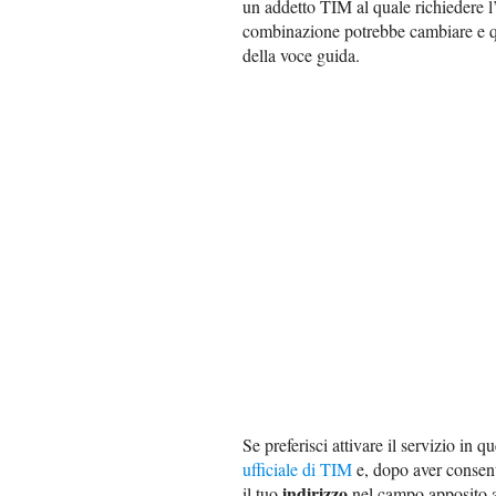
un addetto TIM al quale richiedere l
combinazione potrebbe cambiare e qui
della voce guida.
Se preferisci attivare il servizio in 
ufficiale di TIM
e, dopo aver consenti
indirizzo
il tuo
nel campo apposito a