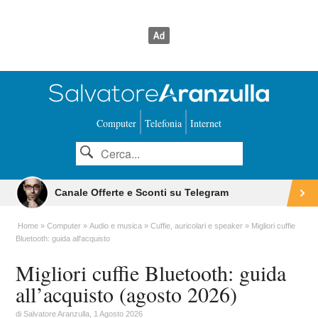
Computer
Telefonia
Internet
Canale Offerte e Sconti su Telegram
Home
Computer
Audio e musica
Cuffie, auricolari e speaker
Migliori cuffie
Bluetooth: guida all'acquisto
Migliori cuffie Bluetooth: guida
all’acquisto (agosto 2026)
di
Salvatore Aranzulla
, 1 Agosto 2026