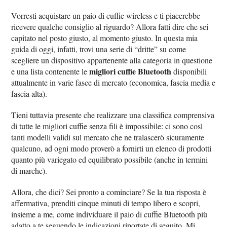
Vorresti acquistare un paio di cuffie wireless e ti piacerebbe
ricevere qualche consiglio al riguardo? Allora fatti dire che sei
capitato nel posto giusto, al momento giusto. In questa mia
guida di oggi, infatti, trovi una serie di “dritte” su come
scegliere un dispositivo appartenente alla categoria in questione
migliori cuffie Bluetooth
e una lista contenente le
disponibili
attualmente in varie fasce di mercato (economica, fascia media e
fascia alta).
Tieni tuttavia presente che realizzare una classifica comprensiva
di tutte le migliori cuffie senza fili è impossibile: ci sono così
tanti modelli validi sul mercato che ne tralascerò sicuramente
qualcuno, ad ogni modo proverò a fornirti un elenco di prodotti
quanto più variegato ed equilibrato possibile (anche in termini
di marche).
Allora, che dici? Sei pronto a cominciare? Se la tua risposta è
affermativa, prenditi cinque minuti di tempo libero e scopri,
insieme a me, come individuare il paio di cuffie Bluetooth più
adatto a te seguendo le indicazioni riportate di seguito. Mi