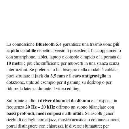
Bluetooth 5.4
più
La connessione
garantisce una trasmissione
rapida e stabile
rispetto a versioni precedenti: l’accoppiamento
con smartphone, tablet, laptop o console è rapido e la portata di
10 metri
è più che sufficiente per muoverti in una stanza senza
interruzioni. Se preferisci o hai bisogno della modalità cablata,
jack da 3,5 mm
cavo antigroviglio
puoi sfruttare il
e il
in
dotazione, utile ad esempio per il gaming su desktop o per
ridurre la latenza durante il video editing.
driver dinamici da 40 mm
Sul fronte audio, i
e la risposta in
20 Hz – 20 kHz
frequenza
offrono un suono bilanciato con
bassi profondi
medi corposi
alti nitidi
,
e
. Se ascolti generi
ricchi di dettagli, come jazz, musica acustica o colonne sonore,
potrai distinguere con chiarezza le diverse sfumature; per