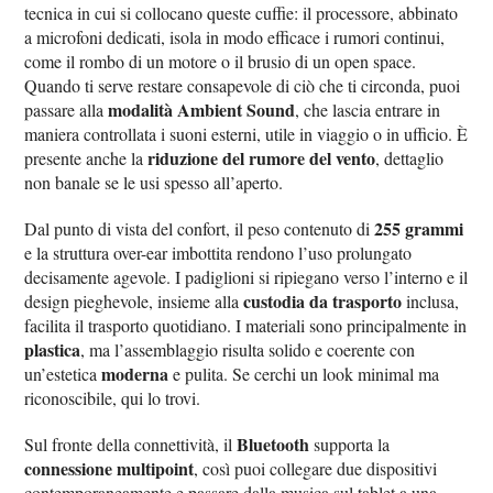
tecnica in cui si collocano queste cuffie: il processore, abbinato
a microfoni dedicati, isola in modo efficace i rumori continui,
come il rombo di un motore o il brusio di un open space.
Quando ti serve restare consapevole di ciò che ti circonda, puoi
modalità Ambient Sound
passare alla
, che lascia entrare in
maniera controllata i suoni esterni, utile in viaggio o in ufficio. È
riduzione del rumore del vento
presente anche la
, dettaglio
non banale se le usi spesso all’aperto.
255 grammi
Dal punto di vista del confort, il peso contenuto di
e la struttura over-ear imbottita rendono l’uso prolungato
decisamente agevole. I padiglioni si ripiegano verso l’interno e il
custodia da trasporto
design pieghevole, insieme alla
inclusa,
facilita il trasporto quotidiano. I materiali sono principalmente in
plastica
, ma l’assemblaggio risulta solido e coerente con
moderna
un’estetica
e pulita. Se cerchi un look minimal ma
riconoscibile, qui lo trovi.
Bluetooth
Sul fronte della connettività, il
supporta la
connessione multipoint
, così puoi collegare due dispositivi
contemporaneamente e passare dalla musica sul tablet a una