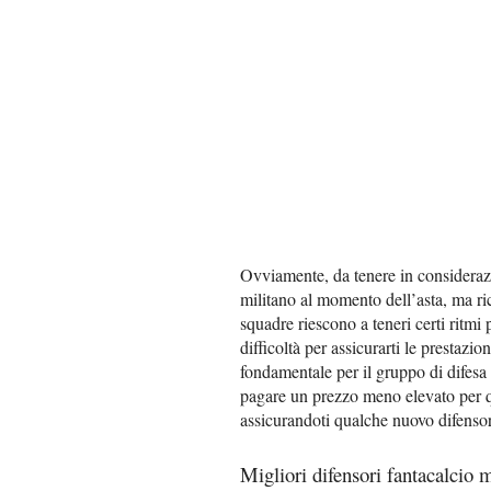
Ovviamente, da tenere in consideraz
militano al momento dell’asta, ma ric
squadre riescono a teneri certi ritmi 
difficoltà per assicurarti le prestazio
fondamentale per il gruppo di difesa t
pagare un prezzo meno elevato per qua
assicurandoti qualche nuovo difenso
Migliori difensori fantacalcio 