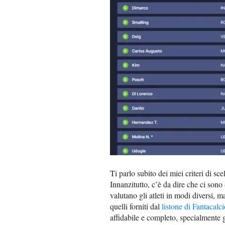
Ti parlo subito dei miei criteri di sce
Innanzitutto, c’è da dire che ci sono
valutano gli atleti in modi diversi, m
quelli forniti dal
listone di Fantacalci
affidabile e completo, specialmente 