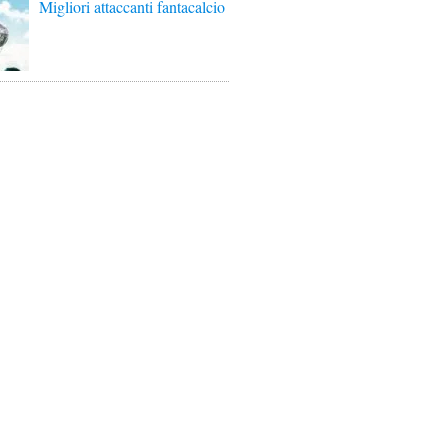
Migliori attaccanti fantacalcio