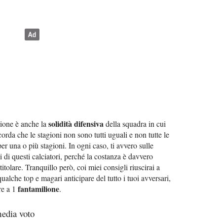
solidità difensiva
ione è anche la
della squadra in cui
orda che le stagioni non sono tutti uguali e non tutte le
per una o più stagioni. In ogni caso, ti avvero sulle
ni di questi calciatori, perché la costanza è davvero
itolare. Tranquillo però, coi miei consigli riuscirai a
lche top e magari anticipare del tutto i tuoi avversari,
fantamilione
re a 1
.
media voto