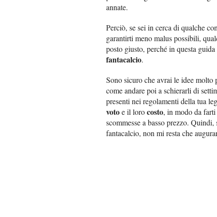
annate.
Perciò, se sei in cerca di qualche con
garantirti meno malus possibili, qua
posto giusto, perché in questa guida 
fantacalcio
.
Sono sicuro che avrai le idee molto p
come andare poi a schierarli di setti
presenti nei regolamenti della tua leg
voto
costo
e il loro
, in modo da farti
scommesse a basso prezzo. Quindi, se
fantacalcio, non mi resta che augura