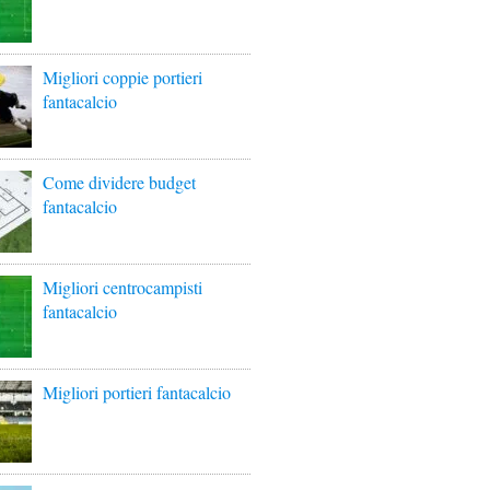
Migliori coppie portieri
fantacalcio
Come dividere budget
fantacalcio
Migliori centrocampisti
fantacalcio
Migliori portieri fantacalcio