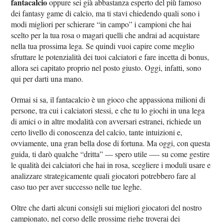
fantacalcio
oppure sei già abbastanza esperto del più famoso
dei fantasy game di calcio, ma ti stavi chiedendo quali sono i
modi migliori per schierare “in campo” i campioni che hai
scelto per la tua rosa o magari quelli che andrai ad acquistare
nella tua prossima lega. Se quindi vuoi capire come meglio
sfruttare le potenzialità dei tuoi calciatori e fare incetta di bonus,
allora sei capitato proprio nel posto giusto. Oggi, infatti, sono
qui per darti una mano.
Ormai si sa, il fantacalcio è un gioco che appassiona milioni di
persone, tra cui i calciatori stessi, e che tu lo giochi in una lega
di amici o in altre modalità con avversari estranei, richiede un
certo livello di conoscenza del calcio, tante intuizioni e,
ovviamente, una gran bella dose di fortuna. Ma oggi, con questa
guida, ti darò qualche “dritta” — spero utile —- su come gestire
le qualità dei calciatori che hai in rosa, scegliere i moduli usare e
analizzare strategicamente quali giocatori potrebbero fare al
caso tuo per aver successo nelle tue leghe.
Oltre che darti alcuni consigli sui migliori giocatori del nostro
campionato, nel corso delle prossime righe troverai dei