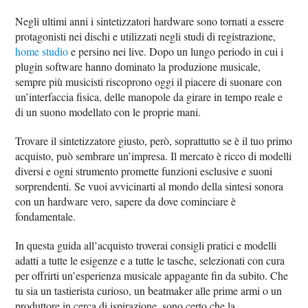
Negli ultimi anni i sintetizzatori hardware sono tornati a essere
protagonisti nei dischi e utilizzati negli studi di registrazione,
home studio
e persino nei live. Dopo un lungo periodo in cui i
plugin software hanno dominato la produzione musicale,
sempre più musicisti riscoprono oggi il piacere di suonare con
un’interfaccia fisica, delle manopole da girare in tempo reale e
di un suono modellato con le proprie mani.
Trovare il sintetizzatore giusto, però, soprattutto se è il tuo primo
acquisto, può sembrare un’impresa. Il mercato è ricco di modelli
diversi e ogni strumento promette funzioni esclusive e suoni
sorprendenti. Se vuoi avvicinarti al mondo della sintesi sonora
con un hardware vero, sapere da dove cominciare è
fondamentale.
In questa guida all’acquisto troverai consigli pratici e modelli
adatti a tutte le esigenze e a tutte le tasche, selezionati con cura
per offrirti un’esperienza musicale appagante fin da subito. Che
tu sia un tastierista curioso, un beatmaker alle prime armi o un
produttore in cerca di ispirazione, sono certo che la