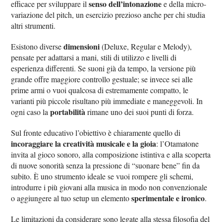
senso dell’intonazione
efficace per sviluppare il
e della micro-
variazione del pitch, un esercizio prezioso anche per chi studia
altri strumenti.
dimensioni
Esistono diverse
(Deluxe, Regular e Melody),
pensate per adattarsi a mani, stili di utilizzo e livelli di
esperienza differenti. Se suoni già da tempo, la versione più
grande offre maggiore controllo gestuale; se invece sei alle
prime armi o vuoi qualcosa di estremamente compatto, le
varianti più piccole risultano più immediate e maneggevoli. In
portabilità
ogni caso la
rimane uno dei suoi punti di forza.
Sul fronte educativo l’obiettivo è chiaramente quello di
incoraggiare la creatività musicale e la gioia
: l’Otamatone
invita al gioco sonoro, alla composizione istintiva e alla scoperta
di nuove sonorità senza la pressione di “suonare bene” fin da
subito. È uno strumento ideale se vuoi rompere gli schemi,
introdurre i più giovani alla musica in modo non convenzionale
sperimentale e ironico
o aggiungere al tuo setup un elemento
.
Le limitazioni da considerare sono legate alla stessa filosofia del