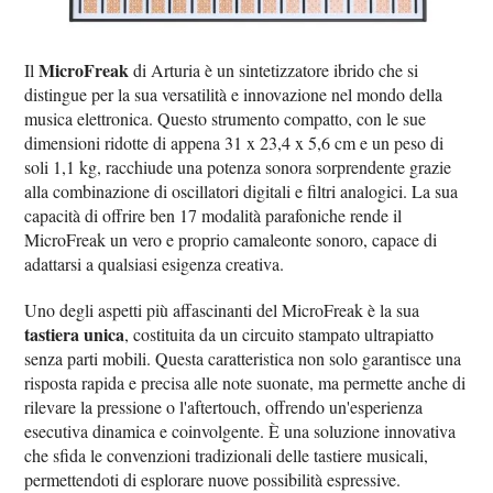
MicroFreak
Il
di Arturia è un sintetizzatore ibrido che si
distingue per la sua versatilità e innovazione nel mondo della
musica elettronica. Questo strumento compatto, con le sue
dimensioni ridotte di appena 31 x 23,4 x 5,6 cm e un peso di
soli 1,1 kg, racchiude una potenza sonora sorprendente grazie
alla combinazione di oscillatori digitali e filtri analogici. La sua
capacità di offrire ben 17 modalità parafoniche rende il
MicroFreak un vero e proprio camaleonte sonoro, capace di
adattarsi a qualsiasi esigenza creativa.
Uno degli aspetti più affascinanti del MicroFreak è la sua
tastiera unica
, costituita da un circuito stampato ultrapiatto
senza parti mobili. Questa caratteristica non solo garantisce una
risposta rapida e precisa alle note suonate, ma permette anche di
rilevare la pressione o l'aftertouch, offrendo un'esperienza
esecutiva dinamica e coinvolgente. È una soluzione innovativa
che sfida le convenzioni tradizionali delle tastiere musicali,
permettendoti di esplorare nuove possibilità espressive.