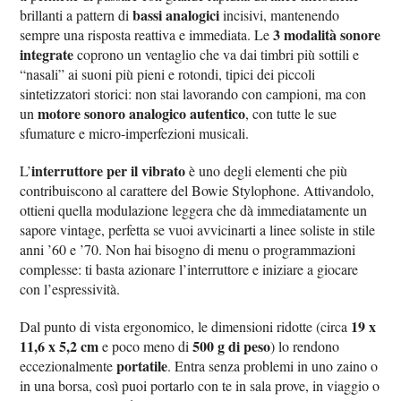
bassi analogici
brillanti a pattern di
incisivi, mantenendo
3 modalità sonore
sempre una risposta reattiva e immediata. Le
integrate
coprono un ventaglio che va dai timbri più sottili e
“nasali” ai suoni più pieni e rotondi, tipici dei piccoli
sintetizzatori storici: non stai lavorando con campioni, ma con
motore sonoro analogico autentico
un
, con tutte le sue
sfumature e micro-imperfezioni musicali.
interruttore per il vibrato
L’
è uno degli elementi che più
contribuiscono al carattere del Bowie Stylophone. Attivandolo,
ottieni quella modulazione leggera che dà immediatamente un
sapore vintage, perfetta se vuoi avvicinarti a linee soliste in stile
anni ’60 e ’70. Non hai bisogno di menu o programmazioni
complesse: ti basta azionare l’interruttore e iniziare a giocare
con l’espressività.
19 x
Dal punto di vista ergonomico, le dimensioni ridotte (circa
11,6 x 5,2 cm
500 g di peso
e poco meno di
) lo rendono
portatile
eccezionalmente
. Entra senza problemi in uno zaino o
in una borsa, così puoi portarlo con te in sala prove, in viaggio o