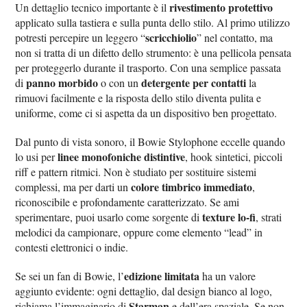
rivestimento protettivo
Un dettaglio tecnico importante è il
applicato sulla tastiera e sulla punta dello stilo. Al primo utilizzo
scricchiolio
potresti percepire un leggero “
” nel contatto, ma
non si tratta di un difetto dello strumento: è una pellicola pensata
per proteggerlo durante il trasporto. Con una semplice passata
panno morbido
detergente per contatti
di
o con un
la
rimuovi facilmente e la risposta dello stilo diventa pulita e
uniforme, come ci si aspetta da un dispositivo ben progettato.
Dal punto di vista sonoro, il Bowie Stylophone eccelle quando
linee monofoniche distintive
lo usi per
, hook sintetici, piccoli
riff e pattern ritmici. Non è studiato per sostituire sistemi
colore timbrico immediato
complessi, ma per darti un
,
riconoscibile e profondamente caratterizzato. Se ami
texture lo-fi
sperimentare, puoi usarlo come sorgente di
, strati
melodici da campionare, oppure come elemento “lead” in
contesti elettronici o indie.
edizione limitata
Se sei un fan di Bowie, l’
ha un valore
aggiunto evidente: ogni dettaglio, dal design bianco al logo,
Starman
richiama l’immaginario di
e dell’era spaziale. Se non