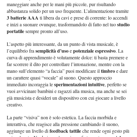
maneggiare anche per le mani più piccole, pur risultando
abbastanza solido per un uso frequente. L’alimentazione tramite
3 batterie AAA
ti libera da cavi e prese di corrente: lo accendi
studio
e inizi a suonare ovunque, trasformandolo di fatto nel tuo
portatile
sempre pronto all’uso.
L’aspetto più interessante, da un punto di vista musicale, è
semplicità d’uso
potenziale espressivo
l’equilibrio fra
e
. La
curva di apprendimento è volutamente dolce: ti basta premere e
far scorrere il dito per controllare l’intonazione, mentre con la
timbro
mano sull’elemento “a faccia” puoi modificare il
e dare
un carattere quasi “vocale” al suono. Questo approccio
sperimentazioni intuitive
immediato incoraggia le
, perfetto se
vuoi avvicinare bambini e ragazzi alla musica, ma anche se sei
già musicista e desideri un dispositivo con cui giocare a livello
creativo.
La parte “visiva” non è solo estetica. La faccia morbida e
interattiva, che reagisce alla pressione cambiando il suono,
feedback tattile
aggiunge un livello di
che rende ogni gesto più