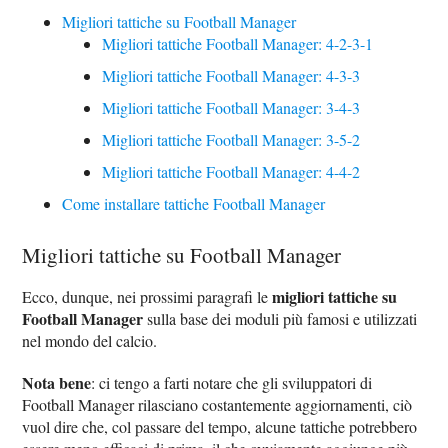
Migliori tattiche su Football Manager
Migliori tattiche Football Manager: 4-2-3-1
Migliori tattiche Football Manager: 4-3-3
Migliori tattiche Football Manager: 3-4-3
Migliori tattiche Football Manager: 3-5-2
Migliori tattiche Football Manager: 4-4-2
Come installare tattiche Football Manager
Migliori tattiche su Football Manager
migliori tattiche su
Ecco, dunque, nei prossimi paragrafi le
Football Manager
sulla base dei moduli più famosi e utilizzati
nel mondo del calcio.
Nota bene
: ci tengo a farti notare che gli sviluppatori di
Football Manager rilasciano costantemente aggiornamenti, ciò
vuol dire che, col passare del tempo, alcune tattiche potrebbero