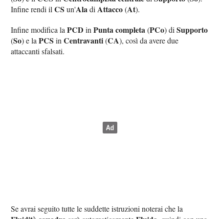
CS
Ala
Attacco
At
Infine rendi il
un'
di
(
).
PCD
Punta completa
PCo
Supporto
Infine modifica la
in
(
) di
So
PCS
Centravanti
CA
(
) e la
in
(
), così da avere due
attaccanti sfalsati.
Se avrai seguito tutte le suddette istruzioni noterai che la