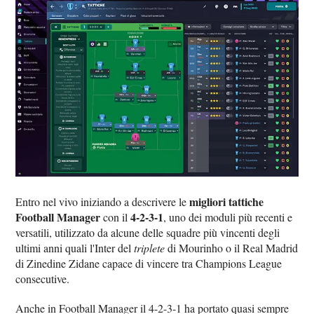
migliori tattiche
Entro nel vivo iniziando a descrivere le
Football Manager
4-2-3-1
con il
, uno dei moduli più recenti e
versatili, utilizzato da alcune delle squadre più vincenti degli
ultimi anni quali l'Inter del
triplete
di Mourinho o il Real Madrid
di Zinedine Zidane capace di vincere tra Champions League
consecutive.
Anche in Football Manager il 4-2-3-1 ha portato quasi sempre