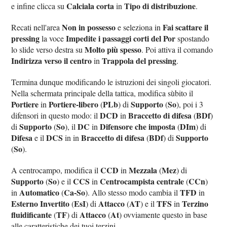
Calciala corta
Tipo di distribuzione
e infine clicca su
in
.
Non in possesso
Fai scattare il
Recati nell'area
e seleziona in
pressing
Impedite i passaggi corti del Por
la voce
spostando
Molto più spesso
lo slide verso destra su
. Poi attiva il comando
Indirizza verso il centro
Trappola del pressing
in
.
Termina dunque modificando le istruzioni dei singoli giocatori.
Nella schermata principale della tattica, modifica sùbito il
Portiere
Portiere-libero
PLb
Supporto
So
in
(
) di
(
), poi i 3
DCD
Braccetto di difesa
BDf
difensori in questo modo: il
in
(
)
Supporto
So
DC
Difensore che imposta
DIm
di
(
), il
in
(
) di
Difesa
DCS
Braccetto di difesa
BDf
Supporto
e il
in in
(
) di
So
(
).
CCD
Mezzala
Mez
A centrocampo, modifica il
in
(
) di
Supporto
So
CCS
Centrocampista centrale
CCn
(
) e il
in
(
)
Automatico
Ca-So
TFD
in
(
). Allo stesso modo cambia il
in
Esterno Invertito
EsI
Attacco
AT
TFS
Terzino
(
) di
(
) e il
in
fluidificante
TF
Attacco
At
(
) di
(
) ovviamente questo in base
alle caratteristiche dei tuoi terzini.