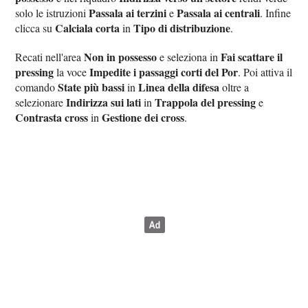
Passala ai terzini
Passala ai centrali
solo le istruzioni
e
. Infine
Calciala corta
Tipo di distribuzione
clicca su
in
.
Non in possesso
Fai scattare il
Recati nell'area
e seleziona in
pressing
Impedite i passaggi corti del Por
la voce
. Poi attiva il
State più bassi
Linea della difesa
comando
in
oltre a
Indirizza sui lati
Trappola del pressing
selezionare
in
e
Contrasta cross
Gestione dei cross
in
.