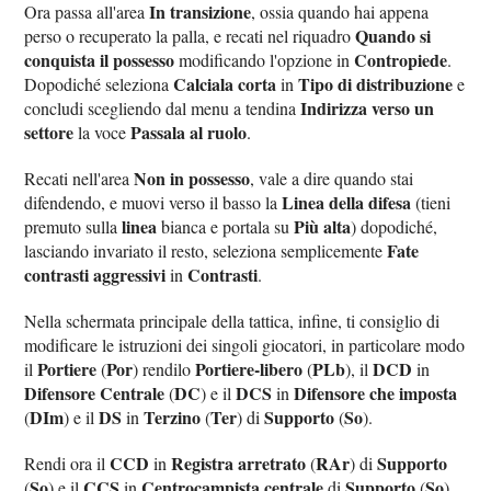
In transizione
Ora passa all'area
, ossia quando hai appena
Quando si
perso o recuperato la palla, e recati nel riquadro
conquista il possesso
Contropiede
modificando l'opzione in
.
Calciala corta
Tipo di distribuzione
Dopodiché seleziona
in
e
Indirizza verso un
concludi scegliendo dal menu a tendina
settore
Passala al ruolo
la voce
.
Non in possesso
Recati nell'area
, vale a dire quando stai
Linea della difesa
difendendo, e muovi verso il basso la
(tieni
linea
Più alta
premuto sulla
bianca e portala su
) dopodiché,
Fate
lasciando invariato il resto, seleziona semplicemente
contrasti aggressivi
Contrasti
in
.
Nella schermata principale della tattica, infine, ti consiglio di
modificare le istruzioni dei singoli giocatori, in particolare modo
Portiere
Por
Portiere-libero
PLb
DCD
il
(
) rendilo
(
), il
in
Difensore Centrale
DC
DCS
Difensore che imposta
(
) e il
in
DIm
DS
Terzino
Ter
Supporto
So
(
) e il
in
(
) di
(
).
CCD
Registra arretrato
RAr
Supporto
Rendi ora il
in
(
) di
So
CCS
Centrocampista centrale
Supporto
So
(
) e il
in
di
(
).