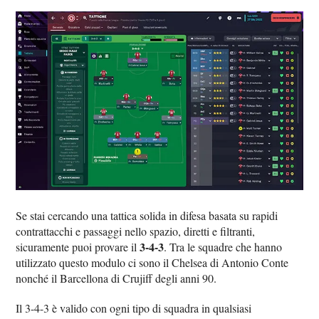
Se stai cercando una tattica solida in difesa basata su rapidi
contrattacchi e passaggi nello spazio, diretti e filtranti,
3-4-3
sicuramente puoi provare il
. Tra le squadre che hanno
utilizzato questo modulo ci sono il Chelsea di Antonio Conte
nonché il Barcellona di Crujiff degli anni 90.
Il 3-4-3 è valido con ogni tipo di squadra in qualsiasi