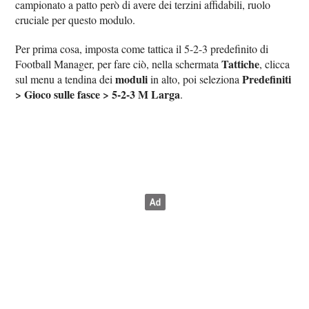
campionato a patto però di avere dei terzini affidabili, ruolo
cruciale per questo modulo.
Per prima cosa, imposta come tattica il 5-2-3 predefinito di
Tattiche
Football Manager, per fare ciò, nella schermata
, clicca
moduli
Predefiniti
sul menu a tendina dei
in alto, poi seleziona
> Gioco sulle fasce > 5-2-3 M Larga
.