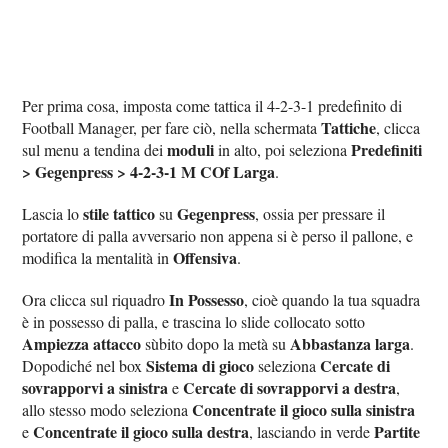
Per prima cosa, imposta come tattica il 4-2-3-1 predefinito di
Tattiche
Football Manager, per fare ciò, nella schermata
, clicca
moduli
Predefiniti
sul menu a tendina dei
in alto, poi seleziona
> Gegenpress > 4-2-3-1 M COf Larga
.
stile tattico
Gegenpress
Lascia lo
su
, ossia per pressare il
portatore di palla avversario non appena si è perso il pallone, e
Offensiva
modifica la mentalità in
.
In Possesso
Ora clicca sul riquadro
, cioè quando la tua squadra
è in possesso di palla, e trascina lo slide collocato sotto
Ampiezza attacco
Abbastanza larga
sùbito dopo la metà su
.
Sistema di gioco
Cercate di
Dopodiché nel box
seleziona
sovrapporvi a sinistra
Cercate di sovrapporvi a destra
e
,
Concentrate il gioco sulla sinistra
allo stesso modo seleziona
Concentrate il gioco sulla destra
Partite
e
, lasciando in verde