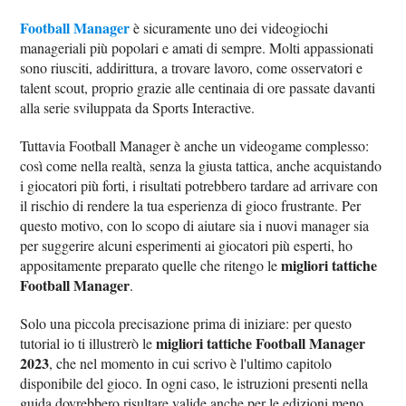
Football Manager
è sicuramente uno dei videogiochi
manageriali più popolari e amati di sempre. Molti appassionati
sono riusciti, addirittura, a trovare lavoro, come osservatori e
talent scout, proprio grazie alle centinaia di ore passate davanti
alla serie sviluppata da Sports Interactive.
Tuttavia Football Manager è anche un videogame complesso:
così come nella realtà, senza la giusta tattica, anche acquistando
i giocatori più forti, i risultati potrebbero tardare ad arrivare con
il rischio di rendere la tua esperienza di gioco frustrante. Per
questo motivo, con lo scopo di aiutare sia i nuovi manager sia
per suggerire alcuni esperimenti ai giocatori più esperti, ho
migliori tattiche
appositamente preparato quelle che ritengo le
Football Manager
.
Solo una piccola precisazione prima di iniziare: per questo
migliori tattiche Football Manager
tutorial io ti illustrerò le
2023
, che nel momento in cui scrivo è l'ultimo capitolo
disponibile del gioco. In ogni caso, le istruzioni presenti nella
guida dovrebbero risultare valide anche per le edizioni meno