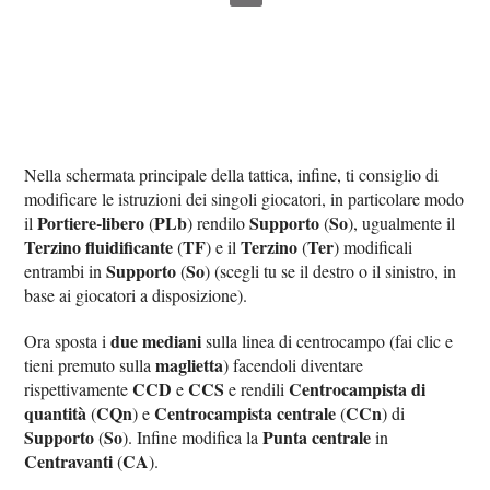
Nella schermata principale della tattica, infine, ti consiglio di
modificare le istruzioni dei singoli giocatori, in particolare modo
Portiere-libero
PLb
Supporto
So
il
(
) rendilo
(
), ugualmente il
Terzino fluidificante
TF
Terzino
Ter
(
) e il
(
) modificali
Supporto
So
entrambi in
(
) (scegli tu se il destro o il sinistro, in
base ai giocatori a disposizione).
due mediani
Ora sposta i
sulla linea di centrocampo (fai clic e
maglietta
tieni premuto sulla
) facendoli diventare
CCD
CCS
Centrocampista di
rispettivamente
e
e rendili
quantità
CQn
Centrocampista centrale
CCn
(
) e
(
) di
Supporto
So
Punta centrale
(
). Infine modifica la
in
Centravanti
CA
(
).