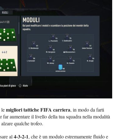
migliori tattiche FIFA carriera
e le
, in modo da farti
er far aumentare il livello della tua squadra nella modalità
 alzare qualche trofeo.
4-3-2-1
sare al
, che è un modulo estremamente fluido e