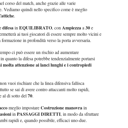
nel corso del match, anche grazie alle varie
te. Vediamo quindi nello specifico come è meglio
Tattiche
.
e difesa
EQUILIBRATO
Ampiezza
30
in
, con
a
e
ermetterà ai tuoi giocatori di essere sempre molto vicini e
a formazione in profondità verso la porta avversaria.
o tempo ci può essere un rischio ad aumentare
, in quanto la difesa potrebbe tendenzialmente portarsi
ai molta attenzione ai lanci lunghi e i contropiedi
non vuoi rischiare che la linea difensiva fallisca
ttutto se sai di avere contro attaccanti molto rapidi,
70
 al di sotto del
.
acco
Costruzione manovra
meglio impostare
in
asioni
PASSAGGI DIRETTI
in
, in modo da sfruttare
mbi rapidi e, quando possibile, efficaci uno-due.