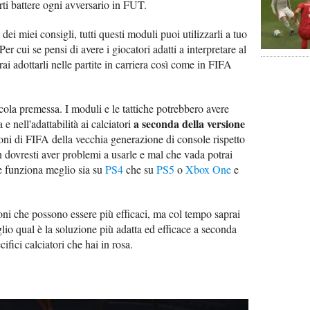
farti battere ogni avversario in FUT.
dei miei consigli, tutti questi moduli puoi utilizzarli a tuo
r cui se pensi di avere i giocatori adatti a interpretare al
trai adottarli nelle partite in carriera così come in FIFA
cola premessa. I moduli e le tattiche potrebbero avere
a seconda della versione
a e nell'adattabilità ai calciatori
sioni di FIFA della vecchia generazione di console rispetto
on dovresti aver problemi a usarle e mal che vada potrai
he funziona meglio sia su
PS4
che su
PS5
o
Xbox One
e
oni che possono essere più efficaci, ma col tempo saprai
lio qual è la soluzione più adatta ed efficace a seconda
ifici calciatori che hai in rosa.