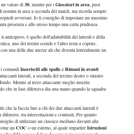
30
Giocatori in area
 un valore di
, mentre per i
, puoi
 di uomini in area a seconda del match, ma ricorda sempre
ntropiedi avversari. Io ti consiglio di impostare un massimo
tanta presenza e allo stesso tempo una certa prudenza.
 anticipavo, è quello dell'adattabilità dei laterali e della
ratica, uno dei terzini scende e l'altro resta a coprire,
 con una delle due mezze ali che diventa letteralmente un
Inserisciti alle spalle
Rimani in avanti
re i comandi
e
ttaccanti laterali, a seconda del terzino destro o sinistro
 fondo. Mentre al terzo attaccante meglio inserire
odo che in fase difensiva dia una mano quando la squadra
 che la faccia fare a chi dei due attaccanti laterali è
à difensive, tra intercettazioni e contrasti. Per quanto
onsiglio di utilizzare un classico mediano davanti alla
COC
Istruzioni
o come un
o un esterno, al quale impartire