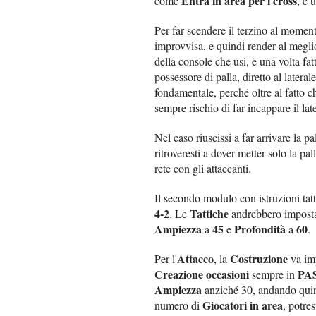
Entra in area per i cross
come
, e 
Per far scendere il terzino al momen
improvvisa, e quindi render al megli
della console che usi, e una volta fa
possessore di palla, diretto al latera
fondamentale, perché oltre al fatto che
sempre rischio di far incappare il lat
Nel caso riuscissi a far arrivare la pa
ritroveresti a dover metter solo la pal
rete con gli attaccanti.
Il secondo modulo con istruzioni tatti
4-2
Tattiche
. Le
andrebbero impost
Ampiezza
45
Profondità
60
a
e
a
.
Attacco
Costruzione
Per l'
, la
va im
Creazione occasioni
PA
sempre in
Ampiezza
anziché 30, andando quindi
Giocatori in area
numero di
, potre