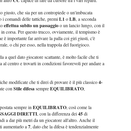
CC
un altro
capace di fare da cursore tra i vari reparti.
to giusto, che sia per un contropiede o un'imbucata
L1
LB
o i comandi delle tattiche, premi
o
, a seconda
effettua subito un passaggio
tto
o un lancio lungo, con il
le in corsa. Per questo trucco, ovviamente, il tempismo è
 è importante far arrivare la palla coi giri giusti, c'è
erale, o chi per esso, nella trappola del fuorigioco.
lla a quel dato giocatore scattante, è molto facile che ti
la al centro e trovarti in condizioni favorevoli per andare a
4-
che modificate che ti direi di provare è il più classico
Stile difesa
EQUILIBRATO
ate con
sempre
,
EQUILIBRATO
postata sempre in
, così come la
SSAGGI DIRETTI
45
, con la differenza dei
di
 a dar più metri da un giocatore all'altro. Anche il
7
sti aumentarlo a
, dato che la difesa è tendenzialmente