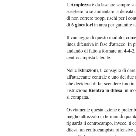
Ampiezza
L'
è da lasciare sempre su
scegliere tu se aumentare la densità
di non correre troppi rischi per i co
6 giocatori
di
in area per garantire 
Il vantaggio di questo modulo, come ti
linea difensiva in fase d'attacco. In p
andando di fatto a formare un 4-4-2,
centrocampista laterale.
Istruzioni
Nelle
, ti consiglio di da
all'attaccante centrale e uno dei due a
che deciderai di far scendere fino in
Rientra in difesa
l'istruzione
, in m
si compatta.
Ovviamente questa azione è preferibile
meglio attrezzato in termini di qualit
riguarda il centrocampo, invece, ti c
difesa, un centrocampista offensiv