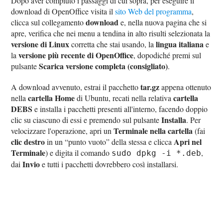
Dopo aver compiuto i passaggi di cui sopra, per eseguire il
download di OpenOffice visita il
sito Web del programma
,
download
clicca sul collegamento
e, nella nuova pagina che si
apre, verifica che nei menu a tendina in alto risulti selezionata la
versione di Linux
lingua italiana
corretta che stai usando, la
e
versione più recente di OpenOffice
la
, dopodiché premi sul
Scarica versione completa (consigliato)
pulsante
.
tar.gz
A download avvenuto, estrai il pacchetto
appena ottenuto
cartella Home
cartella
nella
di Ubuntu, recati nella relativa
DEBS
e installa i pacchetti presenti all'interno, facendo doppio
Installa
clic su ciascuno di essi e premendo sul pulsante
. Per
Terminale nella cartella
velocizzare l'operazione, apri un
(fai
clic destro
Apri nel
in un “punto vuoto” della stessa e clicca
Terminale
) e digita il comando
,
sudo dpkg -i *.deb
Invio
dai
e tutti i pacchetti dovrebbero così installarsi.