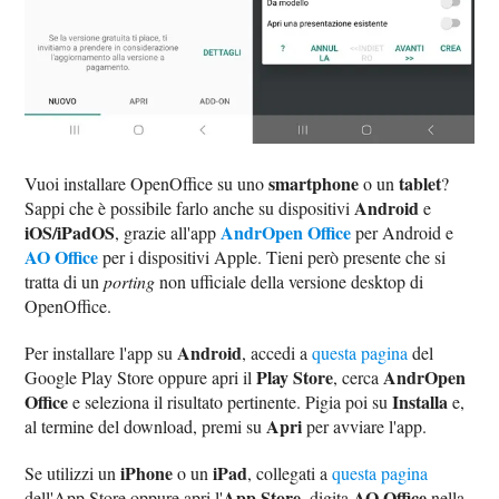
smartphone
tablet
Vuoi installare OpenOffice su uno
o un
?
Android
Sappi che è possibile farlo anche su dispositivi
e
iOS/iPadOS
AndrOpen Office
, grazie all'app
per Android e
AO Office
per i dispositivi Apple. Tieni però presente che si
tratta di un
porting
non ufficiale della versione desktop di
OpenOffice.
Android
Per installare l'app su
, accedi a
questa pagina
del
Play Store
AndrOpen
Google Play Store oppure apri il
, cerca
Office
Installa
e seleziona il risultato pertinente. Pigia poi su
e,
Apri
al termine del download, premi su
per avviare l'app.
iPhone
iPad
Se utilizzi un
o un
, collegati a
questa pagina
App Store
AO Office
dell'App Store oppure apri l'
, digita
nella