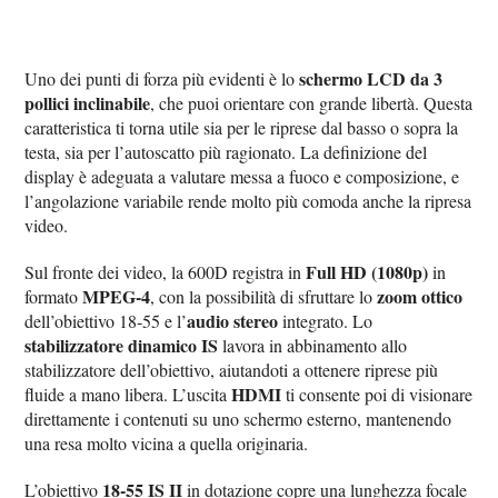
schermo LCD da 3
Uno dei punti di forza più evidenti è lo
pollici inclinabile
, che puoi orientare con grande libertà. Questa
caratteristica ti torna utile sia per le riprese dal basso o sopra la
testa, sia per l’autoscatto più ragionato. La definizione del
display è adeguata a valutare messa a fuoco e composizione, e
l’angolazione variabile rende molto più comoda anche la ripresa
video.
Full HD (1080p)
Sul fronte dei video, la 600D registra in
in
MPEG‑4
zoom ottico
formato
, con la possibilità di sfruttare lo
audio stereo
dell’obiettivo 18‑55 e l’
integrato. Lo
stabilizzatore dinamico IS
lavora in abbinamento allo
stabilizzatore dell’obiettivo, aiutandoti a ottenere riprese più
HDMI
fluide a mano libera. L’uscita
ti consente poi di visionare
direttamente i contenuti su uno schermo esterno, mantenendo
una resa molto vicina a quella originaria.
18‑55 IS II
L’obiettivo
in dotazione copre una lunghezza focale