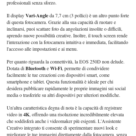
professionali senza sforzo.
Vari-Angle
Il display
da 7,7 cm (3 pollici) è un altro punto forte
di questa fotocamera. Grazie alla sua capacità di ruotare e
inclinarsi, puoi scattare foto da angolazioni insolite o difficili,
aprendo nuove possibilità creative. Inoltre, il touch screen rende
l'interazione con la fotocamera intuitiva e immediata, facilitando
l'accesso alle impostazioni e ai menu.
Per quanto riguarda la connettività, la EOS 250D non delude.
Bluetooth
Wi-Fi
Dotata di
e
, permette di condividere
facilmente le tue creazioni con dispositivi smart, come
smartphone e tablet. Questa funzionalità è ideale per chi
desidera pubblicare rapidamente le proprie immagini sui social
media o trasferirle su altri dispositivi per ulteriori modifiche.
Un'altra caratteristica degna di nota è la capacità di registrare
4K
video in
, offrendo una risoluzione incredibilmente elevata
che soddisferà anche i videomaker più esigenti. L'Assistente
Creativo integrato ti consente di sperimentare nuovi look e
migliorare le tue immagini direttamente dalla fotocamera, senza