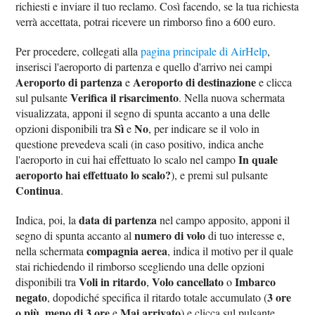
richiesti e inviare il tuo reclamo. Così facendo, se la tua richiesta
verrà accettata, potrai ricevere un rimborso fino a 600 euro.
Per procedere, collegati alla
pagina principale di AirHelp
,
inserisci l'aeroporto di partenza e quello d'arrivo nei campi
Aeroporto di partenza
Aeroporto di destinazione
e
e clicca
Verifica il risarcimento
sul pulsante
. Nella nuova schermata
visualizzata, apponi il segno di spunta accanto a una delle
Sì
No
opzioni disponibili tra
e
, per indicare se il volo in
questione prevedeva scali (in caso positivo, indica anche
In quale
l'aeroporto in cui hai effettuato lo scalo nel campo
aeroporto hai effettuato lo scalo?
), e premi sul pulsante
Continua
.
data di partenza
Indica, poi, la
nel campo apposito, apponi il
numero di volo
segno di spunta accanto al
di tuo interesse e,
compagnia aerea
nella schermata
, indica il motivo per il quale
stai richiedendo il rimborso scegliendo una delle opzioni
Voli in ritardo
Volo cancellato
Imbarco
disponibili tra
,
o
negato
3 ore
, dopodiché specifica il ritardo totale accumulato (
o più
meno di 3 ore
Mai arrivato
,
e
) e clicca sul pulsante