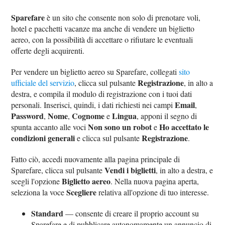
Sparefare
è un sito che consente non solo di prenotare voli,
hotel e pacchetti vacanze ma anche di vendere un biglietto
aereo, con la possibilità di accettare o rifiutare le eventuali
offerte degli acquirenti.
Per vendere un biglietto aereo su Sparefare, collegati
sito
Registrazione
ufficiale del servizio
, clicca sul pulsante
, in alto a
destra, e compila il modulo di registrazione con i tuoi dati
Email
personali. Inserisci, quindi, i dati richiesti nei campi
,
Password
Nome
Cognome
Lingua
,
,
e
, apponi il segno di
Non sono un robot
Ho accettato le
spunta accanto alle voci
e
condizioni generali
Registrazione
e clicca sul pulsante
.
Fatto ciò, accedi nuovamente alla pagina principale di
Vendi i biglietti
Sparefare, clicca sul pulsante
, in alto a destra, e
Biglietto aereo
scegli l'opzione
. Nella nuova pagina aperta,
Scegliere
seleziona la voce
relativa all'opzione di tuo interesse.
Standard
— consente di creare il proprio account su
Sparefare e di pubblicare autonomamente un annuncio di