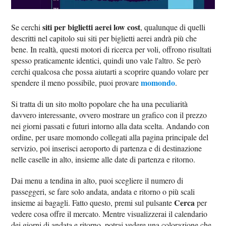
siti per biglietti aerei low cost
Se cerchi
, qualunque di quelli
descritti nel capitolo sui siti per biglietti aerei andrà più che
bene. In realtà, questi motori di ricerca per voli, offrono risultati
spesso praticamente identici, quindi uno vale l'altro. Se però
cerchi qualcosa che possa aiutarti a scoprire quando volare per
momondo
spendere il meno possibile, puoi provare
.
Si tratta di un sito molto popolare che ha una peculiarità
davvero interessante, ovvero mostrare un grafico con il prezzo
nei giorni passati e futuri intorno alla data scelta. Andando con
ordine, per usare momondo collegati alla pagina principale del
servizio, poi inserisci aeroporto di partenza e di destinazione
nelle caselle in alto, insieme alle date di partenza e ritorno.
Dai menu a tendina in alto, puoi scegliere il numero di
passeggeri, se fare solo andata, andata e ritorno o più scali
Cerca
insieme ai bagagli. Fatto questo, premi sul pulsante
per
vedere cosa offre il mercato. Mentre visualizzerai il calendario
dei giorni di andata e ritorno, potrai vedere una colorazione che