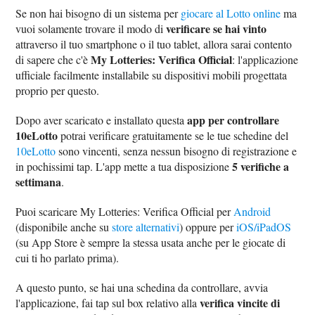
Se non hai bisogno di un sistema per
giocare al Lotto online
ma
verificare se hai vinto
vuoi solamente trovare il modo di
attraverso il tuo smartphone o il tuo tablet, allora sarai contento
My Lotteries: Verifica Official
di sapere che c'è
: l'applicazione
ufficiale facilmente installabile su dispositivi mobili progettata
proprio per questo.
app per controllare
Dopo aver scaricato e installato questa
10eLotto
potrai verificare gratuitamente se le tue schedine del
10eLotto
sono vincenti, senza nessun bisogno di registrazione e
5 verifiche a
in pochissimi tap. L'app mette a tua disposizione
settimana
.
Puoi scaricare My Lotteries: Verifica Official per
Android
(disponibile anche su
store alternativi
) oppure per
iOS/iPadOS
(su App Store è sempre la stessa usata anche per le giocate di
cui ti ho parlato prima).
A questo punto, se hai una schedina da controllare, avvia
verifica vincite di
l'applicazione, fai tap sul box relativo alla