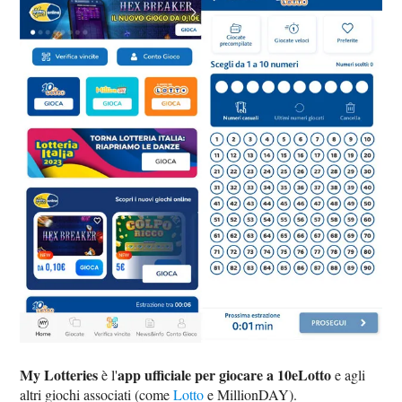
My Lotteries
app ufficiale per giocare a 10eLotto
è l'
e agli
altri giochi associati (come
Lotto
e MillionDAY).