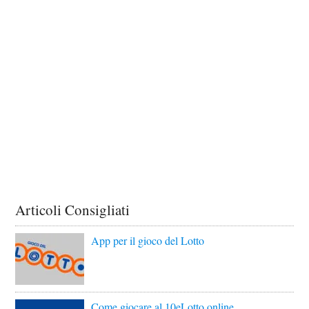
Articoli Consigliati
App per il gioco del Lotto
Come giocare al 10eLotto online