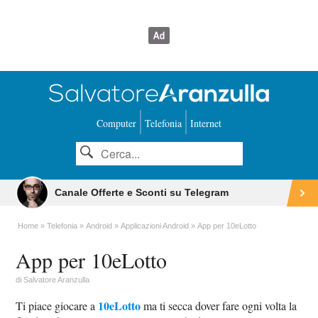
Computer
Telefonia
Internet
Canale Offerte e Sconti su Telegram
Home
Telefonia
Android
Applicazioni Android
App per 10eLotto
App per 10eLotto
di
Salvatore Aranzulla
10eLotto
Ti piace giocare a
ma ti secca dover fare ogni volta la