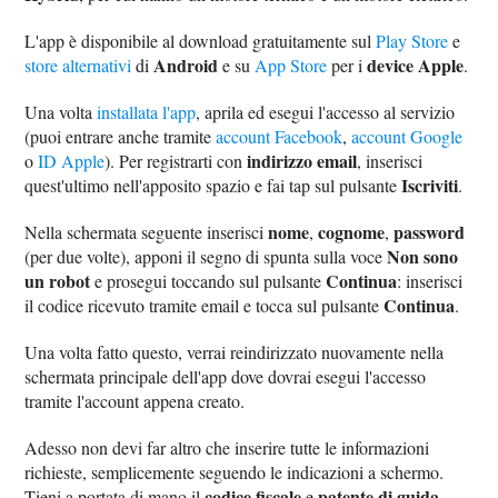
L'app è disponibile al download gratuitamente sul
Play Store
e
Android
device Apple
store alternativi
di
e su
App Store
per i
.
Una volta
installata l'app
, aprila ed esegui l'accesso al servizio
(puoi entrare anche tramite
account Facebook
,
account Google
indirizzo email
o
ID Apple
). Per registrarti con
, inserisci
Iscriviti
quest'ultimo nell'apposito spazio e fai tap sul pulsante
.
nome
cognome
password
Nella schermata seguente inserisci
,
,
Non sono
(per due volte), apponi il segno di spunta sulla voce
un robot
Continua
e prosegui toccando sul pulsante
: inserisci
Continua
il codice ricevuto tramite email e tocca sul pulsante
.
Una volta fatto questo, verrai reindirizzato nuovamente nella
schermata principale dell'app dove dovrai esegui l'accesso
tramite l'account appena creato.
Adesso non devi far altro che inserire tutte le informazioni
richieste, semplicemente seguendo le indicazioni a schermo.
codice fiscale
patente di guida
Tieni a portata di mano il
e
.