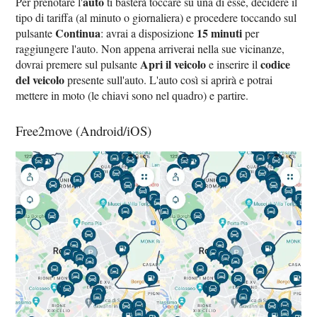
auto
Per prenotare l'
ti basterà toccare su una di esse, decidere il
tipo di tariffa (al minuto o giornaliera) e procedere toccando sul
Continua
15 minuti
pulsante
: avrai a disposizione
per
raggiungere l'auto. Non appena arriverai nella sue vicinanze,
Apri il veicolo
codice
dovrai premere sul pulsante
e inserire il
del veicolo
presente sull'auto. L'auto così si aprirà e potrai
mettere in moto (le chiavi sono nel quadro) e partire.
Free2move (Android/iOS)