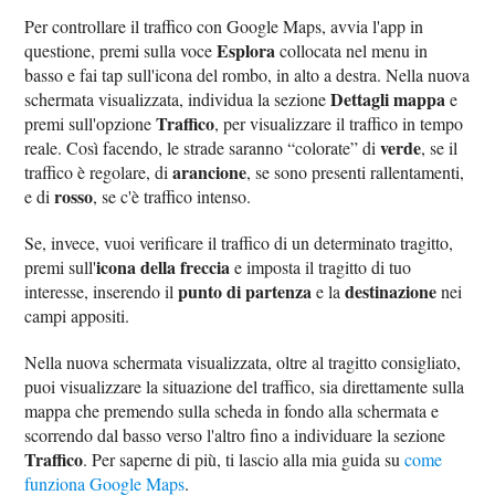
Per controllare il traffico con Google Maps, avvia l'app in
Esplora
questione, premi sulla voce
collocata nel menu in
basso e fai tap sull'icona del rombo, in alto a destra. Nella nuova
Dettagli mappa
schermata visualizzata, individua la sezione
e
Traffico
premi sull'opzione
, per visualizzare il traffico in tempo
verde
reale. Così facendo, le strade saranno “colorate” di
, se il
arancione
traffico è regolare, di
, se sono presenti rallentamenti,
rosso
e di
, se c'è traffico intenso.
Se, invece, vuoi verificare il traffico di un determinato tragitto,
icona della freccia
premi sull'
e imposta il tragitto di tuo
punto di partenza
destinazione
interesse, inserendo il
e la
nei
campi appositi.
Nella nuova schermata visualizzata, oltre al tragitto consigliato,
puoi visualizzare la situazione del traffico, sia direttamente sulla
mappa che premendo sulla scheda in fondo alla schermata e
scorrendo dal basso verso l'altro fino a individuare la sezione
Traffico
. Per saperne di più, ti lascio alla mia guida su
come
funziona Google Maps
.