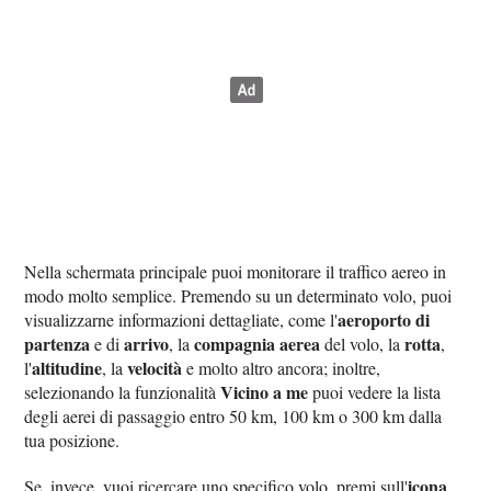
Nella schermata principale puoi monitorare il traffico aereo in
modo molto semplice. Premendo su un determinato volo, puoi
aeroporto di
visualizzarne informazioni dettagliate, come l'
partenza
arrivo
compagnia aerea
rotta
e di
, la
del volo, la
,
altitudine
velocità
l'
, la
e molto altro ancora; inoltre,
Vicino a me
selezionando la funzionalità
puoi vedere la lista
degli aerei di passaggio entro 50 km, 100 km o 300 km dalla
tua posizione.
icona
Se, invece, vuoi ricercare uno specifico volo, premi sull'