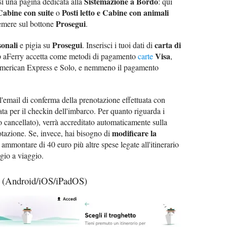
Sistemazione a Bordo
osì una pagina dedicata alla
: qui
Cabine con suite
Posti letto e Cabine con animali
o
Prosegui
premere sul bottone
.
sonali
Prosegui
carta di
e pigia su
. Inserisci i tuoi dati di
Visa
p aFerry accetta come metodi di pagamento
carte
,
American Express e Solo, e nemmeno il pagamento
l'email di conferma della prenotazione effettuata con
ta per il checkin dell'imbarco. Per quanto riguarda i
 cancellato), verrà accreditato automaticamente sulla
modificare la
notazione. Se, invece, hai bisogno di
n ammontare di 40 euro più altre spese legate all'itinerario
gio a viaggio.
i (Android/iOS/iPadOS)