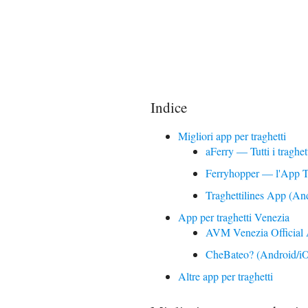
Indice
Migliori app per traghetti
aFerry — Tutti i tragh
Ferryhopper — l'App T
Traghettilines App (A
App per traghetti Venezia
AVM Venezia Official
CheBateo? (Android/i
Altre app per traghetti