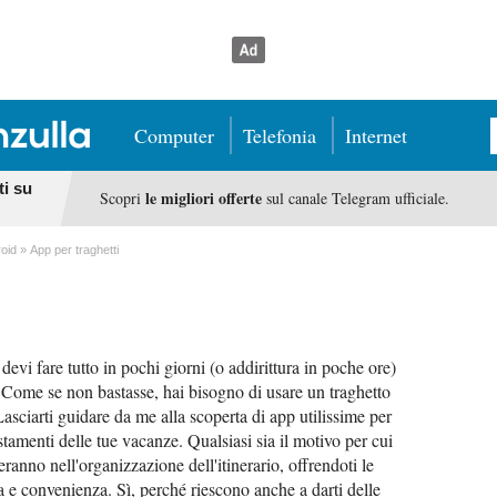
Computer
Telefonia
Internet
ti su
le migliori offerte
Scopri
sul canale Telegram ufficiale.
roid
App per traghetti
devi fare tutto in pochi giorni (o addirittura in poche ore)
? Come se non bastasse, hai bisogno di usare un traghetto
Lasciarti guidare da me alla scoperta di app utilissime per
stamenti delle tue vacanze. Qualsiasi sia il motivo per cui
uteranno nell'organizzazione dell'itinerario, offrendoti le
ta e convenienza. Sì, perché riescono anche a darti delle