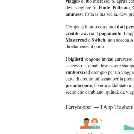
viaggio
di tuo interesse. Si aprirà c
Ponte
Poltrona
devi scegliere fra
,
,
ammessi
. Fatta la tua scelta, devi 
dati per
Completa il tutto con i tuoi
credito
pagamento
e avvia il
. L'ap
Mastercad
Switch
e
, non accetta 
direttamente al porto.
biglietti
I
vengono inviati attraverso 
successo. L'email deve essere stampa
rimborsi
(ad esempio per un viaggio
carta di credito utilizzata per la pre
prenotazione
, ti verrà addebitato u
scelto che cambiano, quindi, da viag
Ferryhopper — l'App Traghett