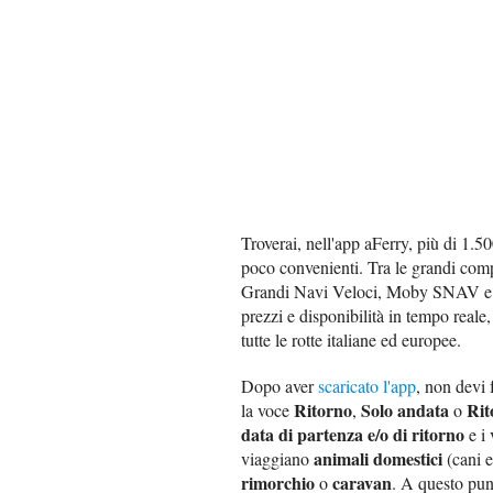
Troverai, nell'app aFerry, più di 1.500
poco convenienti. Tra le grandi com
Grandi Navi Veloci, Moby SNAV e tan
prezzi e disponibilità in tempo reale
tutte le rotte italiane ed europee.
Dopo aver
scaricato l'app
, non devi 
Ritorno
Solo andata
Rit
la voce
,
o
data di partenza e/o di ritorno
e i 
animali domestici
viaggiano
(cani e
rimorchio
caravan
o
. A questo pun